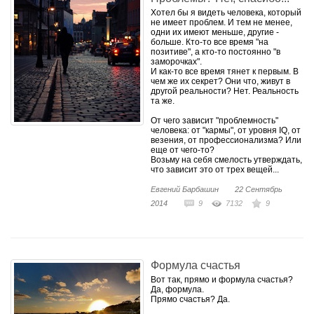
Хотел бы я видеть человека, который
не имеет проблем. И тем не менее,
одни их имеют меньше, другие -
больше. Кто-то все время "на
позитиве", а кто-то постоянно "в
заморочках".
И как-то все время тянет к первым. В
чем же их секрет? Они что, живут в
другой реальности? Нет. Реальность
та же.
От чего зависит "проблемность"
человека: от "кармы", от уровня IQ, от
везения, от профессионализма? Или
еще от чего-то?
Возьму на себя смелость утверждать,
что зависит это от трех вещей...
Евгений Барбашин
22 Сентябрь
2014
9
7132
9
Формула счастья
Вот так, прямо и формула счастья?
Да, формула.
Прямо счастья? Да.