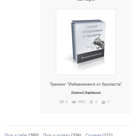
Тренинг "Избавляемся от балласта"
Евгений Барбашин
0
4903
0
0
Путь к себе
(380)
Путь к успеху
(336)
Социум
(121)