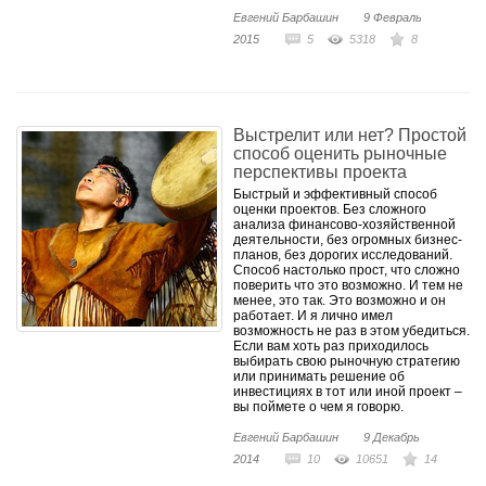
Евгений Барбашин
9 Февраль
2015
5
5318
8
Выстрелит или нет? Простой
способ оценить рыночные
перспективы проекта
Быстрый и эффективный способ
оценки проектов. Без сложного
анализа финансово-хозяйственной
деятельности, без огромных бизнес-
планов, без дорогих исследований.
Способ настолько прост, что сложно
поверить что это возможно. И тем не
менее, это так. Это возможно и он
работает. И я лично имел
возможность не раз в этом убедиться.
Если вам хоть раз приходилось
выбирать свою рыночную стратегию
или принимать решение об
инвестициях в тот или иной проект –
вы поймете о чем я говорю.
Евгений Барбашин
9 Декабрь
2014
10
10651
14