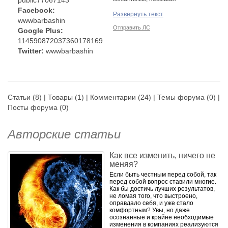
public77067143
продуктивность.
Facebook:
Развернуть текст
wwwbarbashin
Отправить ЛС
Google Plus:
114590872037360178169
Twitter:
wwwbarbashin
Статьи
(8) |
Товары
(1) |
Комментарии
(24) |
Темы форума
(0) |
Посты форума
(0)
Авторские статьи
Как все изменить, ничего не
меняя?
Если быть честным перед собой, так
перед собой вопрос ставили многие.
Как бы достичь лучших результатов,
не ломая того, что выстроено,
оправдало себя, и уже стало
комфортным? Увы, но даже
осознанные и крайне необходимые
изменения в компаниях реализуются