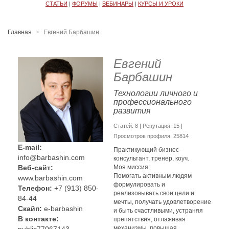
СТАТЬИ
|
ФОРУМЫ
|
ВЕБИНАРЫ
|
КУРСЫ И УРОКИ
Главная
Евгений Барбашин
Евгений
Барбашин
Технологии личного и
профессионального
развития
Cтатей: 8 | Репутация:
15
|
Просмотров профиля: 25814
E-mail:
Практикующий бизнес-
info@barbashin.com
консультант, тренер, коуч.
Моя миссия:
Веб-сайт:
Помогать активным людям
www.barbashin.com
формулировать и
Телефон:
+7 (913) 850-
реализовывать свои цели и
84-44
мечты, получать удовлетворение
Скайп:
e-barbashin
и быть счастливыми, устраняя
В контакте:
препятствия, отлаживая
механизмы, повышая