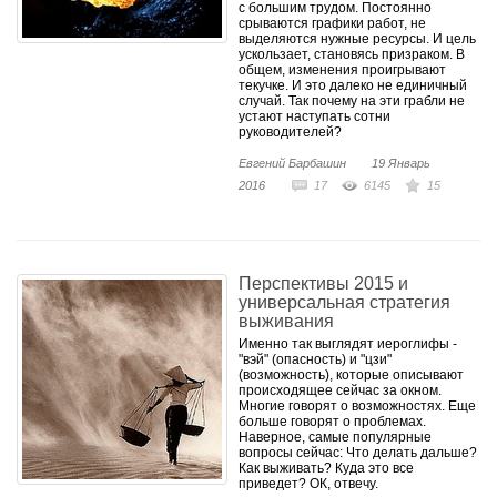
с большим трудом. Постоянно
срываются графики работ, не
выделяются нужные ресурсы. И цель
ускользает, становясь призраком. В
общем, изменения проигрывают
текучке. И это далеко не единичный
случай. Так почему на эти грабли не
устают наступать сотни
руководителей?
Евгений Барбашин
19 Январь
2016
17
6145
15
Перспективы 2015 и
универсальная стратегия
выживания
Именно так выглядят иероглифы -
"вэй" (опасность) и "цзи"
(возможность), которые описывают
происходящее сейчас за окном.
Многие говорят о возможностях. Еще
больше говорят о проблемах.
Наверное, самые популярные
вопросы сейчас: Что делать дальше?
Как выживать? Куда это все
приведет? ОК, отвечу.