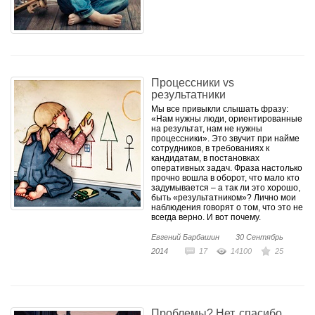
Процессники vs
результатники
Мы все привыкли слышать фразу:
«Нам нужны люди, ориентированные
на результат, нам не нужны
процессники». Это звучит при найме
сотрудников, в требованиях к
кандидатам, в постановках
оперативных задач. Фраза настолько
прочно вошла в оборот, что мало кто
задумывается – а так ли это хорошо,
быть «результатником»? Лично мои
наблюдения говорят о том, что это не
всегда верно. И вот почему.
Евгений Барбашин
30 Сентябрь
2014
17
14100
25
Проблемы? Нет, спасибо...