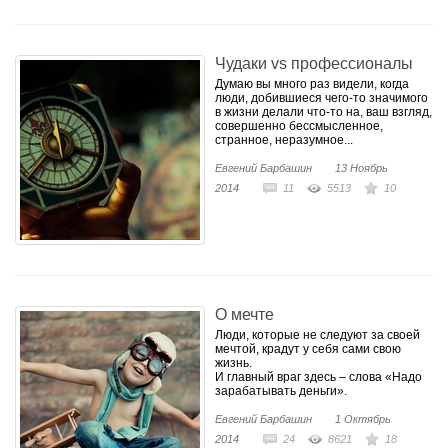
Чудаки vs профессионалы
Думаю вы много раз видели, когда
люди, добившиеся чего-то значимого
в жизни делали что-то на, ваш взгляд,
совершенно бессмысленное,
странное, неразумное...
Евгений Барбашин
13 Ноябрь
2014
11
5513
10
О мечте
Люди, которые не следуют за своей
мечтой, крадут у себя сами свою
жизнь.
И главный враг здесь – слова «Надо
зарабатывать деньги».
Евгений Барбашин
1 Октябрь
2014
24
8621
18