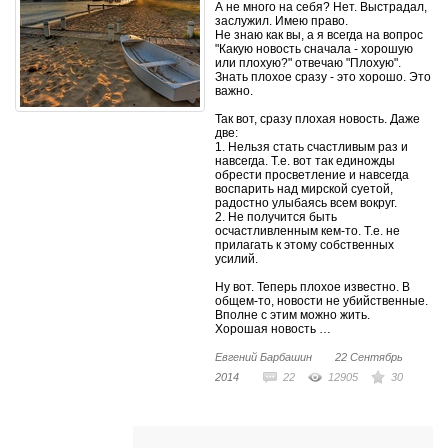
А не много на себя? Нет. Выстрадал,
заслужил. Имею право.
Не знаю как вы, а я всегда на вопрос
"Какую новость сначала - хорошую
или плохую?" отвечаю "Плохую".
Знать плохое сразу - это хорошо. Это
важно.
Так вот, сразу плохая новость. Даже
две:
1. Нельзя стать счастливым раз и
навсегда. Т.е. вот так единожды
обрести просветление и навсегда
воспарить над мирской суетой,
радостно улыбаясь всем вокруг.
2. Не получится быть
осчастливленным кем-то. Т.е. не
прилагать к этому собственных
усилий.
Ну вот. Теперь плохое известно. В
общем-то, новости не убийственные.
Вполне с этим можно жить.
Хорошая новость …
Евгений Барбашин
22 Сентябрь
2014
22
12905
30