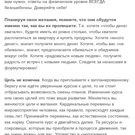
вам нужно, ответы на физическом уровне ВСЕГДА
безошибочны. Доверяйте себе!
Планируя свои желания, помните, что они сбудутся
именно так, как вы их пропишите.
Т.е. хотите «чтобы денег
хватало», будете иметь их ровно столько, чтобы хватило
расплатиться за квартиру и купить продукты. Хотите «много
денег», значит получите много денег. Хотите, чтобы вас «не
обижали», значит, предполагаете обижаться и обидчиков
вокруг себя. Хотите «радоваться новым людям», получите
радость от встреч с новыми людьми. Следите за нюансами в
формулировках!
Цель не конечна
. Когда вы приплываете к запланированному
берегу или идёте уверенным курсом к цели, то не стоит
отбрасывать возможность смены планов. Изменение курса
или своих целей это тоже ваше развитие. Меняетесь вы,
меняются цели и желания. Кардинальные перемены в
мировосприятии человека, как правило, происходят каждые
семь лет. Принимайте перемены, как естественное состояние,
как норму. Смените курс и двигайтесь далее. Те ресурсы и
сокровища, которые вы приобрели в процессе движения, так
же очень важны для вас. Упрямство и «неразумная