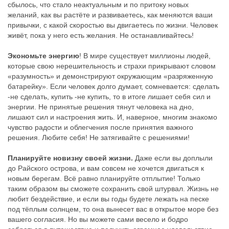
сбылось, что стало неактуальным и по притоку новых
желаний, как вы растёте и развиваетесь, как меняются ваши
привычки, с какой скоростью вы двигаетесь по жизни. Человек
живёт, пока у него есть желания. Не останавливайтесь!
Экономьте энергию
! В мире существует миллионы людей,
которые свою нерешительность и страхи прикрывают словом
«разумность» и демонстрируют окружающим «разряженную
батарейку». Если человек долго думает, сомневается: сделать
-не сделать, купить -не купить, то в итоге лишает себя сил и
энергии. Не принятые решения тянут человека на дно,
лишают сил и настроения жить. И, наверное, многим знакомо
чувство радости и облегчения после принятия важного
решения. Любите себя! Не затягивайте с решениями!
Планируйте новизну своей жизни.
Даже если вы доплыли
до Райского острова, и вам совсем не хочется двигаться к
новым берегам. Всё равно планируйте отплытие! Только
таким образом вы сможете сохранить свой штурвал. Жизнь не
любит бездействие, и если вы годы будете лежать на песке
под тёплым солнцем, то она вынесет вас в открытое море без
вашего согласия. Но вы можете сами весело и бодро