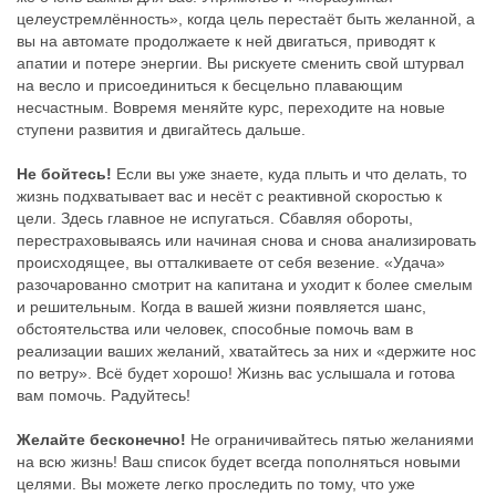
целеустремлённость», когда цель перестаёт быть желанной, а
вы на автомате продолжаете к ней двигаться, приводят к
апатии и потере энергии. Вы рискуете сменить свой штурвал
на весло и присоединиться к бесцельно плавающим
несчастным. Вовремя меняйте курс, переходите на новые
ступени развития и двигайтесь дальше.
Не бойтесь!
Если вы уже знаете, куда плыть и что делать, то
жизнь подхватывает вас и несёт с реактивной скоростью к
цели. Здесь главное не испугаться. Сбавляя обороты,
перестраховываясь или начиная снова и снова анализировать
происходящее, вы отталкиваете от себя везение. «Удача»
разочарованно смотрит на капитана и уходит к более смелым
и решительным. Когда в вашей жизни появляется шанс,
обстоятельства или человек, способные помочь вам в
реализации ваших желаний, хватайтесь за них и «держите нос
по ветру». Всё будет хорошо! Жизнь вас услышала и готова
вам помочь. Радуйтесь!
Желайте бесконечно!
Не ограничивайтесь пятью желаниями
на всю жизнь! Ваш список будет всегда пополняться новыми
целями. Вы можете легко проследить по тому, что уже