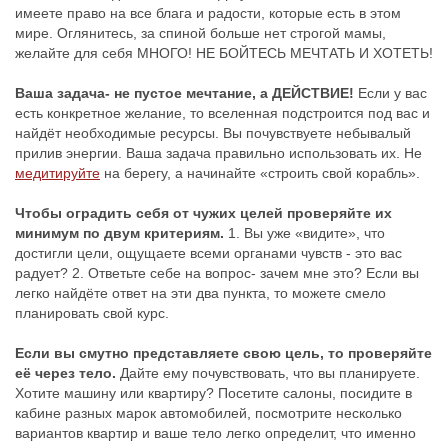
имеете право на все блага и радости, которые есть в этом
мире. Оглянитесь, за спиной больше нет строгой мамы,
желайте для себя МНОГО! НЕ БОЙТЕСЬ МЕЧТАТЬ И ХОТЕТЬ!
Ваша задача- не пустое мечтание, а ДЕЙСТВИЕ!
Если у вас
есть конкретное желание, то вселенная подстроится под вас и
найдёт необходимые ресурсы. Вы почувствуете небывалый
прилив энергии. Ваша задача правильно использовать их. Не
медитируйте
на берегу, а начинайте «строить свой корабль».
Чтобы оградить себя от чужих целей проверяйте их
минимум по двум критериям.
1. Вы уже «видите», что
достигли цели, ощущаете всеми органами чувств - это вас
радует? 2. Ответьте себе на вопрос- зачем мне это? Если вы
легко найдёте ответ на эти два пункта, то можете смело
планировать свой курс.
Если вы смутно представляете свою цель, то проверяйте
её через тело.
Дайте ему почувствовать, что вы планируете.
Хотите машину или квартиру? Посетите салоны, посидите в
кабине разных марок автомобилей, посмотрите несколько
вариантов квартир и ваше тело легко определит, что именно