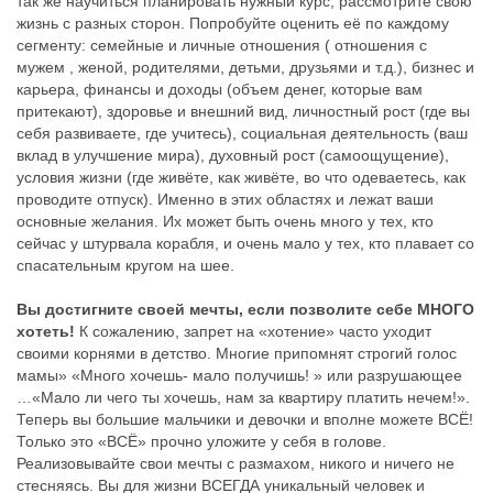
так же научиться планировать нужный курс, рассмотрите свою
жизнь с разных сторон. Попробуйте оценить её по каждому
сегменту: семейные и личные отношения ( отношения с
мужем , женой, родителями, детьми, друзьями и т.д.), бизнес и
карьера, финансы и доходы (объем денег, которые вам
притекают), здоровье и внешний вид, личностный рост (где вы
себя развиваете, где учитесь), социальная деятельность (ваш
вклад в улучшение мира), духовный рост (самоощущение),
условия жизни (где живёте, как живёте, во что одеваетесь, как
проводите отпуск). Именно в этих областях и лежат ваши
основные желания. Их может быть очень много у тех, кто
сейчас у штурвала корабля, и очень мало у тех, кто плавает со
спасательным кругом на шее.
Вы достигните своей мечты, если позволите себе МНОГО
хотеть!
К сожалению, запрет на «хотение» часто уходит
своими корнями в детство. Многие припомнят строгий голос
мамы» «Много хочешь- мало получишь! » или разрушающее
…«Мало ли чего ты хочешь, нам за квартиру платить нечем!».
Теперь вы большие мальчики и девочки и вполне можете ВСЁ!
Только это «ВСЁ» прочно уложите у себя в голове.
Реализовывайте свои мечты с размахом, никого и ничего не
стесняясь. Вы для жизни ВСЕГДА уникальный человек и