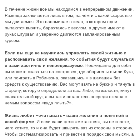
В течение жизни все мы находимся в непрерывном движении.
Разница заключается лишь в том, на чём и с какой скоростью
мы двигаемся. Это напоминает океан, в котором одни
пытаются выжить, барахтаясь с веслом, а другие имеют в
руках штурвал и уверенно двигаются запланированным
курсом.
Если вы еще не научились управлять своей жизнью и
распознавать свои желания, то события будут случаться
с вами хаотично и непредсказуемо
. Неожиданно для себя
вы можете оказаться на «острове», где аборигены съели Кука,
или поиграть в Робинзона, оказавшись « в шалаше» без
средств к существованию. Вас могут взять на буксир и тянуть в
сторону, которую определили за вас. Либо, из жалости, кинут
спасательный круг, а вы так и останетесь посреди океана с
немым вопросом «куда плыть?».
Жизнь любит «считывать» ваши желания в понятной и
ясной форме
. И если ваши цели «метаются», вы не знаете,
чего хотите, то и она будет швырять ваз из стороны в сторону.
Чтобы систематизировать и привести в порядок свои мысли, а