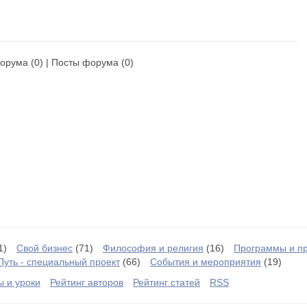
орума
(0) |
Посты форума
(0)
1)
Свой бизнес
(71)
Философия и религия
(16)
Программы и п
Путь - специальный проект
(66)
События и мероприятия
(19)
ы и уроки
Рейтинг авторов
Рейтинг статей
RSS