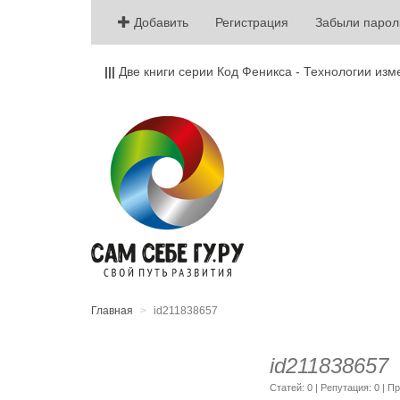
Добавить
Регистрация
Забыли парол
|||
Две книги серии Код Феникса - Технологии изм
Главная
id211838657
id211838657
Cтатей: 0 | Репутация:
0
| П