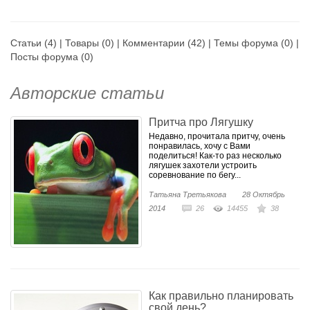
Статьи
(4) |
Товары
(0) |
Комментарии
(42) |
Темы форума
(0) |
Посты форума
(0)
Авторские статьи
Притча про Лягушку
Недавно, прочитала притчу, очень
понравилась, хочу с Вами
поделиться! Как-то раз несколько
лягушек захотели устроить
соревнование по бегу...
Татьяна Третьякова
28 Октябрь
2014
26
14455
38
Как правильно планировать
свой день?