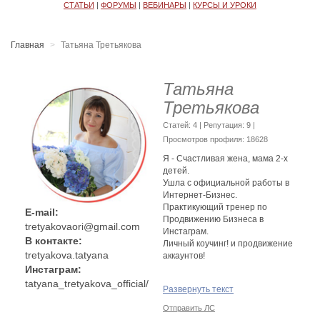
СТАТЬИ
|
ФОРУМЫ
|
ВЕБИНАРЫ
|
КУРСЫ И УРОКИ
Главная
Татьяна Третьякова
Татьяна
Третьякова
Cтатей: 4 | Репутация:
9
|
Просмотров профиля: 18628
Я - Счастливая жена, мама 2-х
детей.
Ушла с официальной работы в
Интернет-Бизнес.
Практикующий тренер по
E-mail:
Продвижению Бизнеса в
tretyakovaori@gmail.com
Инстаграм.
В контакте:
Личный коучинг! и продвижение
tretyakova.tatyana
аккаунтов!
Инстаграм:
Хобби: фитнес, ЗОЖ,
tatyana_tretyakova_official/
Развернуть текст
саморазвитие.
Отправить ЛС