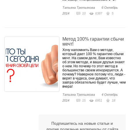
Татьяна Третьякова
6 Октябрь
2014
10
6387
5
Метод 100% гарантии сбычи
мечт!
Хочу напомнить Вам о методе,
который дает 100 % гарантию сбычи
мечт. На самом деле, Вам известно
об этом методе, и ваши друзья знают
о нем. Но почему-то этот метод в
большинстве своем игнорируется. А
почему? Наверное потому что, люди -
верят в чудеса, они думают, что
завтра обязательно будет лучше, чем
вчера!
Татьяна Третьякова
4 Октябрь
2014
15
6951
18
Подпишитесь на новые статьи и
другие полезные материалы от сайта