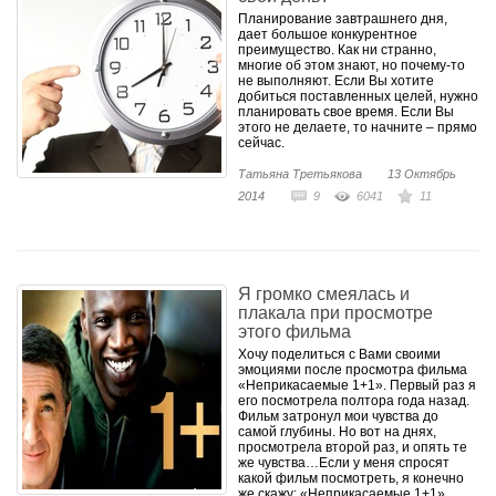
Планирование завтрашнего дня,
дает большое конкурентное
преимущество. Как ни странно,
многие об этом знают, но почему-то
не выполняют. Если Вы хотите
добиться поставленных целей, нужно
планировать свое время. Если Вы
этого не делаете, то начните – прямо
сейчас.
Татьяна Третьякова
13 Октябрь
2014
9
6041
11
Я громко смеялась и
плакала при просмотре
этого фильма
Хочу поделиться с Вами своими
эмоциями после просмотра фильма
«Неприкасаемые 1+1». Первый раз я
его посмотрела полтора года назад.
Фильм затронул мои чувства до
самой глубины. Но вот на днях,
просмотрела второй раз, и опять те
же чувства…Если у меня спросят
какой фильм посмотреть, я конечно
же скажу: «Неприкасаемые 1+1»