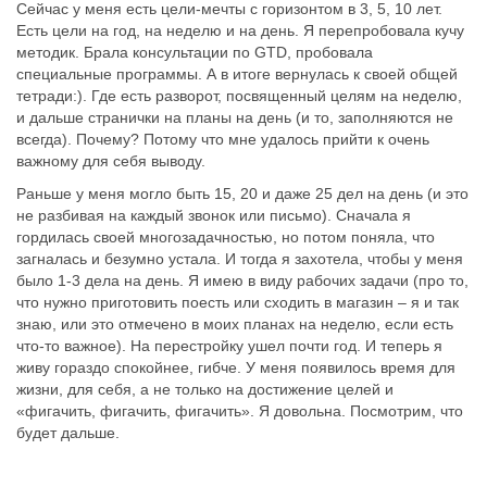
Сейчас у меня есть цели-мечты с горизонтом в 3, 5, 10 лет.
Есть цели на год, на неделю и на день. Я перепробовала кучу
методик. Брала консультации по GTD, пробовала
специальные программы. А в итоге вернулась к своей общей
тетради:). Где есть разворот, посвященный целям на неделю,
и дальше странички на планы на день (и то, заполняются не
всегда). Почему? Потому что мне удалось прийти к очень
важному для себя выводу.
Раньше у меня могло быть 15, 20 и даже 25 дел на день (и это
не разбивая на каждый звонок или письмо). Сначала я
гордилась своей многозадачностью, но потом поняла, что
загналась и безумно устала. И тогда я захотела, чтобы у меня
было 1-3 дела на день. Я имею в виду рабочих задачи (про то,
что нужно приготовить поесть или сходить в магазин – я и так
знаю, или это отмечено в моих планах на неделю, если есть
что-то важное). На перестройку ушел почти год. И теперь я
живу гораздо спокойнее, гибче. У меня появилось время для
жизни, для себя, а не только на достижение целей и
«фигачить, фигачить, фигачить». Я довольна. Посмотрим, что
будет дальше.