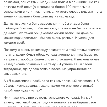
рекламой, соц.сетями, медийным полем в принципе. Но как
показал мой опыт (а я записала более 100 интервью с
успешными в истинном понимании этого слова людьми) – эта
внешняя картинка большинству из нас чужда.
Да, мы все хотим быть здоровыми, чтобы рядом были
любящие близкие, чтобы жить в достатке и не беспокоиться о
деньгах. Это такой общечеловеческий базис. Но даже он
может варьироваться. Мы все очень разные. И успех для
каждого свой.
Поэтому я очень рекомендую читателям этой статьи сначала
понять, каким будет образ успеха именно для них (кому-то,
например, вообще ближе слово «счастье»). Я несколько лет
назад писала сочинение на тему «Я успешная» в своей
тетрадочке, где делаю всякие полезные упражнения по
саморазвитию.
А «Я счастливая» разбирала как комплексный эквивалент. В
общем, исследовала, искала, какое же оно мое счастье?
Какой мне нужен успех?
Ну и пара слов про секреты успешного успеха:). На мой
взгляд, ключевой секрет один – понимать и выбирать свое