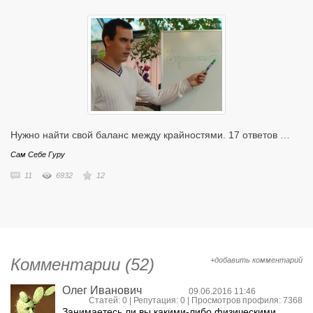
с излишней эзотерической и мистической составляющей. Материалы
сектантского характера. Материалы нарушающие законодательство
РФ.
Проект Сам Себе Гуру открыт для любого сотрудничества! Мы рады
находить единомышленников и реализовывать совместные проекты!
Основатель и руководитель проекта: Сергей Бородин
Администратор проекта: Станислав Бесклубов
По всем вопросам и предложениям обращайтесь по адресу:
Нужно найти свой баланс между крайностями. 17 ответов …
support@samsebegu.ru
Сам Себе Гуру
11
6932
12
Комментарии (52)
+добавить комментарий
Олег Иванович
09.06.2016 11:46
Статей: 0 | Репутация:
0
| Просмотров профиля: 7368
Занимаетесь ли вы какими-либо физическими