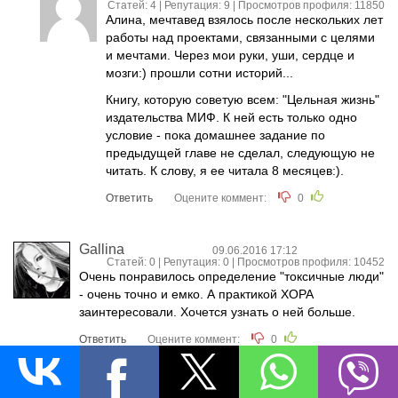
Статей: 4 | Репутация:
9
| Просмотров профиля: 11850
Алина, мечтавед взялось после нескольких лет
работы над проектами, связанными с целями
и мечтами. Через мои руки, уши, сердце и
мозги:) прошли сотни историй...
Книгу, которую советую всем: "Цельная жизнь"
издательства МИФ. К ней есть только одно
условие - пока домашнее задание по
предыдущей главе не сделал, следующую не
читать. К слову, я ее читала 8 месяцев:).
Ответить
Оцените коммент:
0
Gallina
09.06.2016 17:12
Статей: 0 | Репутация:
0
| Просмотров профиля: 10452
Очень понравилось определение "токсичные люди"
- очень точно и емко. А практикой ХОРА
заинтересовали. Хочется узнать о ней больше.
Ответить
Оцените коммент:
0
Вероника Кузенкова
09.06.2016 18:52