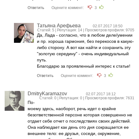
Ответить
Оцените коммент:
3
Татьяна Арефьева
02.07.2017 18:50
Статей: 5 | Репутация:
14
| Просмотров профиля: 9705
Да, Лада - согласно, что в любом деле/умении
и пр. хороша гармония, без перекосов в какую-
либо сторону. А вот как найти и сохранить эту
"золотую середину" - очень индивидуальный
путь.
Благодарю за проявленный интерес к статье!
Ответить
Оцените коммент:
3
DmitryKaramazov
02.07.2017 18:12
Статей: 0 | Репутация:
0
| Просмотров профиля: 7631
По-
моему здесь, наоборот, речь идет о крайне
безответственной персоне которая совершенно не
отдает себе отчет о последствиях своих действий.
Она наблюдает как день ото дня сокращается ее
внешнее тело: ее друзья, соседи, окружение,