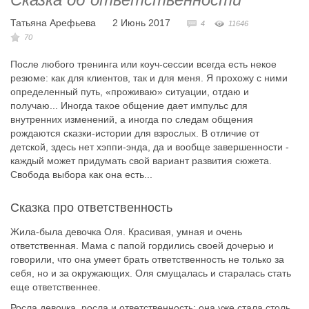
Татьяна Арефьева
2 Июнь 2017
4
11646
70
После любого тренинга или коуч-сессии всегда есть некое
резюме: как для клиентов, так и для меня. Я прохожу с ними
определенный путь, «проживаю» ситуации, отдаю и
получаю... Иногда такое общение дает импульс для
внутренних изменений, а иногда по следам общения
рождаются сказки-истории для взрослых. В отличие от
детской, здесь нет хэппи-энда, да и вообще завершенности -
каждый может придумать свой вариант развития сюжета.
Свобода выбора как она есть...
Сказка про ответственность
Жила-была девочка Оля. Красивая, умная и очень
ответственная. Мама с папой гордились своей дочерью и
говорили, что она умеет брать ответственность не только за
себя, но и за окружающих. Оля смущалась и старалась стать
еще ответственнее.
Росла девочка, росла и ответственность: она уже стала столь