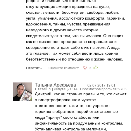
родные и близкие. Об этом сигналят
отсутствующие эмоции праздника на душе,
счастья, легкости, бессмертия, свободы, любви,
уюта, умиления, абсолютного комфорта, гарантий,
вдохновения, тайны, чувства предвкушения
неведомого и других качеств которые
свидетельствуют о том, что ты человек. Она видит
как ее жизненное пространство сокращается и
совершенно не отдает себе отчет в этом. А ведь
это главное. Так может себя вести лишь крайне
безответственный по отношению к жизни человек.
Ответить
Оцените коммент:
3
Татьяна Арефьева
02.07.2017 19:01
Статей: 5 | Репутация:
14
| Просмотров профиля: 9705
Дмитрий, как ни странно правы и те, кто скажет
о гипертрофированном чувстве
ответственности, так и те, кто упрекнет
героиню в обратном: порой ответственные
люди "прячут" свою слабость или
инфантильность за придуманным контролем.
Устанавливая контроль за мелочами,