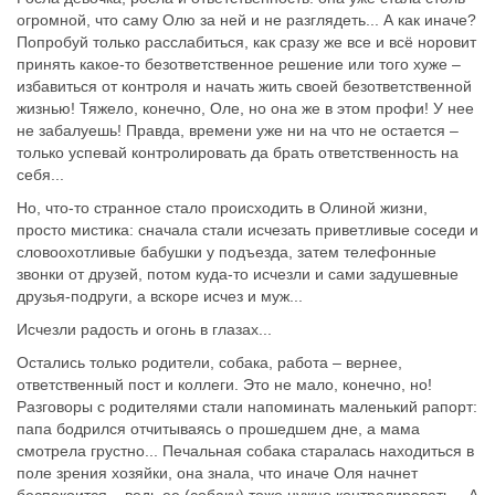
огромной, что саму Олю за ней и не разглядеть... А как иначе?
Попробуй только расслабиться, как сразу же все и всё норовит
принять какое-то безответственное решение или того хуже –
избавиться от контроля и начать жить своей безответственной
жизнью! Тяжело, конечно, Оле, но она же в этом профи! У нее
не забалуешь! Правда, времени уже ни на что не остается –
только успевай контролировать да брать ответственность на
себя...
Но, что-то странное стало происходить в Олиной жизни,
просто мистика: сначала стали исчезать приветливые соседи и
словоохотливые бабушки у подъезда, затем телефонные
звонки от друзей, потом куда-то исчезли и сами задушевные
друзья-подруги, а вскоре исчез и муж...
Исчезли радость и огонь в глазах...
Остались только родители, собака, работа – вернее,
ответственный пост и коллеги. Это не мало, конечно, но!
Разговоры с родителями стали напоминать маленький рапорт:
папа бодрился отчитываясь о прошедшем дне, а мама
смотрела грустно... Печальная собака старалась находиться в
поле зрения хозяйки, она знала, что иначе Оля начнет
беспокоится – ведь ее (собаку) тоже нужно контролировать... А