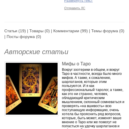
Развернуть текст
серьезно!). А еще совсем скоро
будет диплом "Психолог.
Отправить ЛС
Интегративный сказкотерапевт".
Сферы интересов: Философия-
Психология-Эзотерика-Стиль.
Статьи
(19) |
Товары
(0) |
Комментарии
(99) |
Темы форума
(0)
Гармония внутреннего и
внешнего.
|
Посты форума
(0)
Сферы деятельности:
Авторские статьи
Блоггер
Ведущая тренингов
Таролог
Мифы о Таро
Основательница, дизайнер
Вокруг эзотерики в общем, и вокруг
украшений и автор сказок
Таро в частности, всегда было много
проекта "Волшебные сказки
мифов. А также, к сожалению,
странствий"
шарлатанов, которые этим
Стилист в фото-проектах
пользуются. И я как
профессиональный таролог, а также,
как это ни странно, человек,
обладающий критическим
В Инстаграмм и Фейсбук я
мышлением, склонный сомневаться и
активнее, чем здесь, так что
проверять «на вшивость» всю
вэлкам:)
поступающую информацию, очень
хотела бы прояснить ряд вопросов,
которые, быть может, изменят ваше
мнение о Таро или же помогут не
попасться на удочку шарлатанов и