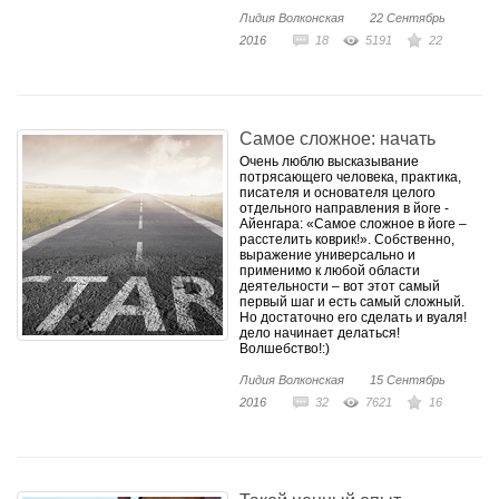
Лидия Волконская
22 Сентябрь
2016
18
5191
22
Самое сложное: начать
Очень люблю высказывание
потрясающего человека, практика,
писателя и основателя целого
отдельного направления в йоге -
Айенгара: «Самое сложное в йоге –
расстелить коврик!». Собственно,
выражение универсально и
применимо к любой области
деятельности – вот этот самый
первый шаг и есть самый сложный.
Но достаточно его сделать и вуаля!
дело начинает делаться!
Волшебство!:)
Лидия Волконская
15 Сентябрь
2016
32
7621
16