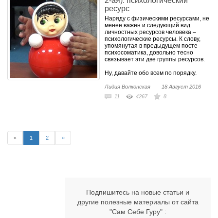
2-ая): психологический
ресурс
Наряду с физическими ресурсами, не
менее важен и следующий вид
личностных ресурсов человека –
психологические ресурсы. К слову,
упомянутая в предыдущем посте
психосоматика, довольно тесно
связывает эти две группы ресурсов.
Ну, давайте обо всем по порядку.
Лидия Волконская
18 Август 2016
11
4267
8
«
1
2
»
Подпишитесь на новые статьи и
другие полезные материалы от сайта
"Сам Себе Гуру" :