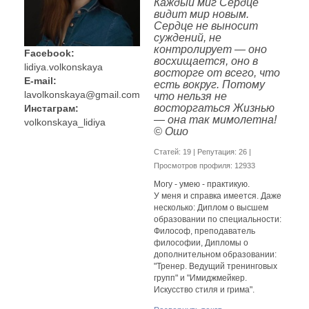
Каждый миг Сердце
видит мир новым.
Сердце не выносит
суждений, не
контролирует — оно
Facebook:
восхищается, оно в
lidiya.volkonskaya
восторге от всего, что
E-mail:
есть вокруг. Потому
lavolkonskaya@gmail.com
что нельзя не
восторгаться Жизнью
Инстаграм:
— она так мимолетна!
volkonskaya_lidiya
© Ошо
Cтатей: 19 | Репутация:
26
|
Просмотров профиля: 12933
Могу - умею - практикую.
У меня и справка имеется. Даже
несколько: Диплом о высшем
образовании по специальности:
Философ, преподаватель
философии, Дипломы о
дополнительном образовании:
"Тренер. Ведущий тренинговых
групп" и "Имиджмейкер.
Искусство стиля и грима".
Диплом таролога (да-да, все