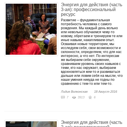
​Энергия для действия (часть
3-ая): профессиональный
ресурс
Развитие – фундаментальная
потребность человека с самого
рождения. Мы каждый день вольно
или невольно обучаемся чему-то
новому, обретаем и тренируем те или
иные навыки, накапливаем опыт.
Осваивая новые территории, мы
исследуем себя, свои возможности и
склонности, определяем, что для нас
интересно, а что нет. По интересам
же выбираем себе окружение,
сравниваем уровень своих навыков с
теми, кто нас окружает, выбираем
вдохновляться кем-то и развиваться
дальше или ловим себя на мысли, что
наши умения никуда не годны по
сравнению с тем-то или тем-то.
Лидия Волконская
18 Август 2016
7
3913
6
​Энергия для действия (часть