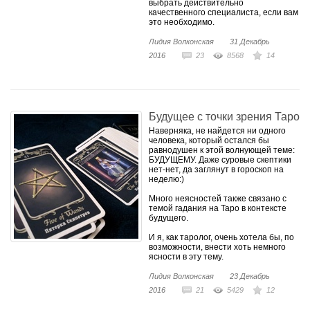
выбрать действительно
качественного специалиста, если вам
это необходимо.
Лидия Волконская
31 Декабрь
2016
23
8568
14
Будущее с точки зрения Таро
Наверняка, не найдется ни одного
человека, который остался бы
равнодушен к этой волнующей теме:
БУДУЩЕМУ. Даже суровые скептики
нет-нет, да заглянут в гороскоп на
неделю:)
Много неясностей также связано с
темой гадания на Таро в контексте
будущего.
И я, как таролог, очень хотела бы, по
возможности, внести хоть немного
ясности в эту тему.
Лидия Волконская
23 Декабрь
2016
21
5429
12