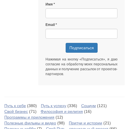
Имя
Email
Подписаться
Нажимая на кнопку «Подписаться», я даю
согласие на обработку моих персональных
данных
и получение рассылок от
проектов-
партнеров
.
Путь к себе
(380)
Путь к успеху
(336)
Социум
(121)
Свой бизнес
(71)
Философия и религия
(16)
Программы и приложения
(12)
Полезные фильмы и видео
(98)
Притчи и истории
(21)
Полезные хобби
(7)
Свой Путь - специальный проект
(66)