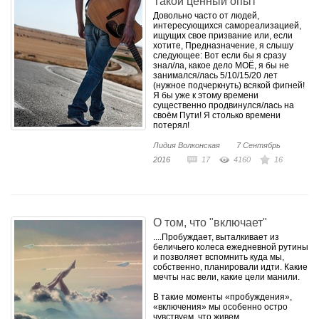
Такой ценный опыт
Довольно часто от людей,
интересующихся самореализацией,
ищущих свое призвание или, если
хотите, Предназначение, я слышу
следующее: Вот если бы я сразу
знал/ла, какое дело МОЁ, я бы не
занимался/лась 5/10/15/20 лет
(нужное подчеркнуть) всякой фигней!
Я бы уже к этому времени
существенно продвинулся/лась на
своём Пути! Я столько времени
потерял!
Лидия Волконская
7 Сентябрь
2016
17
4160
16
О том, что "включает"
....Пробуждает, выталкивает из
беличьего колеса ежедневной рутины
и позволяет вспомнить куда мы,
собственно, планировали идти. Какие
мечты нас вели, какие цели манили.
В такие моменты «пробуждения»,
«включения» мы особенно остро
чувствуем, что живем.