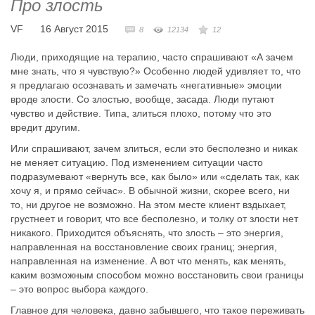
Про злость
VF
16 Август 2015
8
12134
12
Люди, приходящие на терапию, часто спрашивают «А зачем
мне знать, что я чувствую?» Особенно людей удивляет то, что
я предлагаю осознавать и замечать «негативные» эмоции
вроде злости. Со злостью, вообще, засада. Люди путают
чувство и действие. Типа, злиться плохо, потому что это
вредит другим.
Или спрашивают, зачем злиться, если это бесполезно и никак
не меняет ситуацию. Под изменением ситуации часто
подразумевают «вернуть все, как было» или «сделать так, как
хочу я, и прямо сейчас». В обычной жизни, скорее всего, ни
то, ни другое не возможно. На этом месте клиент вздыхает,
грустнеет и говорит, что все бесполезно, и толку от злости нет
никакого. Приходится объяснять, что злость – это энергия,
направленная на восстановление своих границ; энергия,
направленная на изменение. А вот что менять, как менять,
каким возможным способом можно восстановить свои границы
– это вопрос выбора каждого.
Главное для человека, давно забывшего, что такое переживать