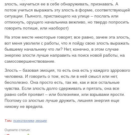
злость, научиться ее в себе обнаруживать, признавать. А
потом учиться выражать эту злость в форме, соответствующей
ситуации. Пьяного, пристающего на улице – послать или
отпихнуть, орущего начальника вежливо, но твердо попросить
говорить потише, или наоборот)
На этом месте некоторые говорят, все равно, зачем эта злость,
вот меня уволили с работы, что я пойду свою злость выражать
бывшему начальнику что ли? Нет, конечно, в этом случае
энергию злости лучше направить на поиск новой работы, на
самосовершенствование.
Злость – базовая эмоция, то есть она есть у каждого здорового
человека. И говорить о том, есть ли в ней смысл или нет,
бесполезно. Она просто есть, так же, как и все остальные
чувства. Если злость долго сдерживать и прятать, она все
равно себя проявит – или болезнями, или взрывами ярости.
Поэтому со злостью лучше дружить, лишняя энергия еще
никому не вредила.
Тэги:
психотехники
эмоции
Оцените статью: