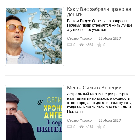
передовых изданиях России и
Европы.
Как у Вас забрали право на
-Создатель авторской методики
деньги
"Управления Своей Судьбой."
В этом Видео Ответы на вопросы
-Первооткрыватель "Кода Иных"
Почему Люди стремятся жить лучше,
а у них не получается.
-Его знают по всему Миру, как
Сергей Финько
нестандартного экстрасенса и
12 Июнь 2018
наставника, создающего чудеса в
0
4369
0
жизни тысяч людей.
"Магия и Алхимия - это искусство
формирования желаемой
реальности. И от того каковы
масштабы и границы возможного
в нашем сознании, зависит в
каком мире мы будем жить у
Места Силы в Венеции
сегодня..."
Астральный мир Венеции раскрыл
нам тайны иных миров, а сущности
этого города не давали нам скучать,
когда мы искали свои Места Силы и
Порталы...
Сергей Финько
12 Июнь 2018
0
4219
0