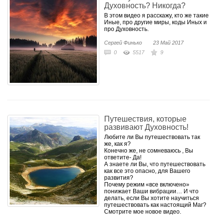
Духовность? Никогда?
В этом видео я расскажу, кто же такие
Иные, про другие миры, коды Иных и
про Духовность.
Сергей Финько
23 Май 2017
0
5517
9
Путешествия, которые
развивают Духовность!
Любите ли Вы путешествовать так
же, как я?
Конечно же, не сомневаюсь , Вы
ответите- Да!
А знаете ли Вы, что путешествовать
как все это опасно, для Вашего
развития?
Почему режим «все включено»
понижает Ваши вибрации… И что
делать, если Вы хотите научиться
путешествовать как настоящий Маг?
Смотрите мое новое видео.