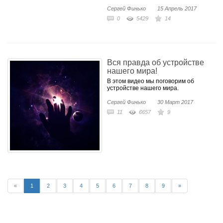
Сергей Финько
15 Апрель 2017
0
5429
14
Вся правда об устройстве
нашего мира!
В этом видео мы поговорим об
устройстве нашего мира.
Сергей Финько
30 Март 2017
11
6657
9
«
1
2
3
4
5
6
7
8
9
»