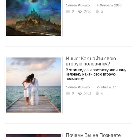
Сергей Финько
4 Февраль 2018
0
3730
2
Иные: Как найти свою
вторую половинку?
В этом видео я расскажу как иному
человеку найти свою вторую
половинку.
Сергей Финько
27 Май 2017
0
5461
6
Почему Вы не Познаете