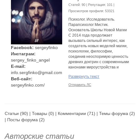
Cтатей: 90 | Репутация:
101
|
Просмотров профиля: 53321
Психолог. Исследователь.
Парапсихолог Мистик.
Основатель Школы Новой Магии
С 2014 года продолжает
вызывать сильный интерес, как
создатель новых моделей магии,
Facebook:
sergeyfinko
психологии, философии,
Инстаграм:
соединив неоспоримую ценность
sergey_finko_angel
древних доктрин с современными
E-mail:
канонами мироустройства и
info.sergfinko@gmail.com
потоками ранее неизвестных
Развернуть текст
энергий.
Веб-сайт:
Эксперт в области развития
sergeyfinko.com/
Отправить ЛС
потенциала, автор проекта
феномена- "Коды Иных".
-Проводит Обучение по
Ментальной и Новой Магии по
Статьи
(90) |
Товары
(0) |
Комментарии
(71) |
Темы форума
(2)
всему миру в более 48 странах.
|
Посты форума
(2)
-Практикующий Дивергент Магии.
Личная Практика работы с
людьми более 8 лет.
Авторские статьи
-Автор Книг и Публикаций в