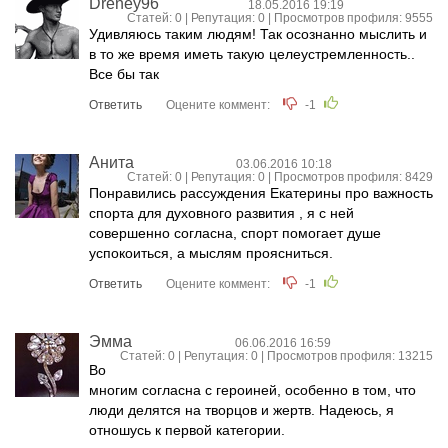
Dreney96
18.05.2016 19:19
Статей: 0 | Репутация:
0
| Просмотров профиля: 9555
Удивляюсь таким людям! Так осознанно мыслить и
в то же время иметь такую целеустремленность..
Все бы так
Ответить
Оцените коммент:
-1
Анита
03.06.2016 10:18
Статей: 0 | Репутация:
0
| Просмотров профиля: 8429
Понравились рассуждения Екатерины про важность
спорта для духовного развития , я с ней
совершенно согласна, спорт помогает душе
успокоиться, а мыслям проясниться.
Ответить
Оцените коммент:
-1
Эмма
06.06.2016 16:59
Статей: 0 | Репутация:
0
| Просмотров профиля: 13215
Во
многим согласна с героиней, особенно в том, что
люди делятся на творцов и жертв. Надеюсь, я
отношусь к первой категории.