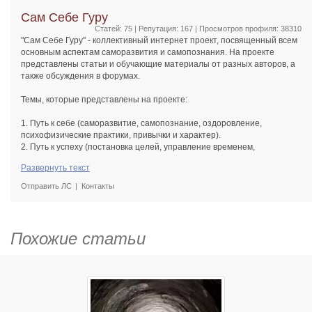
Сам Себе Гуру
Статей: 75 | Репутация:
167
| Просмотров профиля: 38310
"Сам Себе Гуру" - коллективный интернет проект, посвященный всем
основным аспектам саморазвития и самопознания. На проекте
представлены статьи и обучающие материалы от разных авторов, а
также обсуждения в форумах.
Темы, которые представлены на проекте:
1. Путь к себе (саморазвитие, самопознание, оздоровление,
психофизические практики, привычки и характер).
2. Путь к успеху (постановка целей, управление временем,
психология, изменение жизни).
Развернуть текст
3. Социум (взаимодействие с другими людьми, воспитание детей,
отношения между мужчиной и женщиной).
Отправить ЛС
Контакты
4. Свой бизнес (советы для начинающих, маркетинг, менеджмент,
продажи, бизнес-мышление).
5. Философия (вечные вопросы: "Что такое счастье?", "В чем смысл
жизни?", "Что такое истина?", "Что такое добро и зло?" и пр.).
Похожие статьи
Наша цель - помогать людям обретать себя и свои цели, изменять
себя и свою жизнь, проснуться и начать действовать!
Мы верим, что каждый человек может быть успешным, здоровым,
счастливым, свободным, предприимчивым. Полноценной,