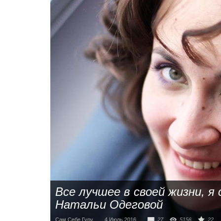
Все лучшее в своей жизни, я
Натальи Одеговой
Сам Себе Гуру
4 Июль 2016
27
5156
22