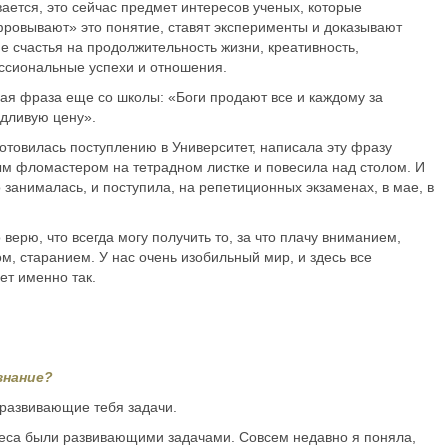
ается, это сейчас предмет интересов ученых, которые
ровывают» это понятие, ставят эксперименты и доказывают
е счастья на продолжительность жизни, креативность,
сиональные успехи и отношения.
я фраза еще со школы: «Боги продают все и каждому за
дливую цену».
готовилась поступлению в Университет, написала эту фразу
м фломастером на тетрадном листке и повесила над столом. И
 занималась, и поступила, на репетиционных экзаменах, в мае, в
о верю, что всегда могу получить то, за что плачу вниманием,
м, старанием. У нас очень изобильный мир, и здесь все
ет именно так.
знание?
ь развивающие тебя задачи.
знеса были развивающими задачами. Совсем недавно я поняла,