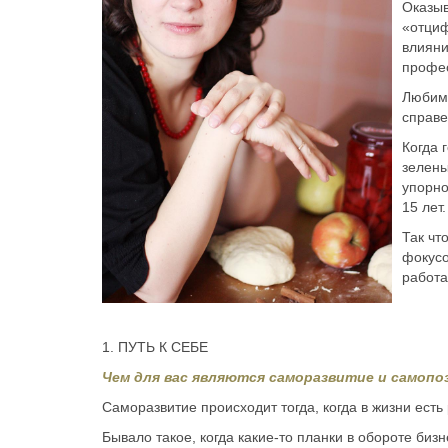
Оказыв
«отциф
влияни
профес
Любима
справе
Когда 
зелены
упорно
15 лет.
Так чт
фокусо
работа
1. ПУТЬ К СЕБЕ
Чем для вас являются саморазвитие и самопо
Саморазвитие происходит тогда, когда в жизни ест
Бывало такое, когда какие-то планки в обороте би