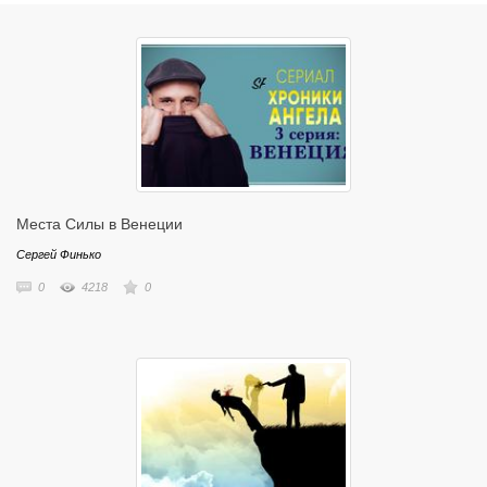
наставника, создающего чудеса в жизни тысяч людей.
"Магия и Алхимия - это искусство формирования желаемой
реальности. И от того каковы масштабы и границы возможного в
нашем сознании, зависит в каком мире мы будем жить у сегодня..."
Места Силы в Венеции
Сергей Финько
0
4218
0