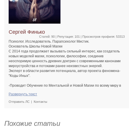
Сергей Финько
Статей: 90 | Репутация:
101
| Просмотров профиля: 53313
Психолог. Исследователь. Парапсихолог Мистик.
Основатель Школы Новой Магии
С 2014 года продолжает вызывать сильный интерес, как создатель
новых моделей магии, психологии, философии, соединив
неоспоримую ценность древних доктрин с современными канонами
мироустройства и потоками ранее неизвестных энергий.
Эксперт в области развития потенциала, автор проекта феномена-
"Коды Иных".
-Проводит Обучение по Ментальной и Новой Магии по всему миру в
более 48 странах.
Развернуть текст
-Практикующий Дивергент Магии. Личная Практика работы с людьми
более 8 лет.
Отправить ЛС
Контакты
-Автор Книг и Публикаций в передовых изданиях России и Европы.
-Создатель авторской методики "Управления Своей Судьбой."
-Первооткрыватель "Кода Иных"
Похожие статьи
-Его знают по всему Миру, как нестандартного экстрасенса и