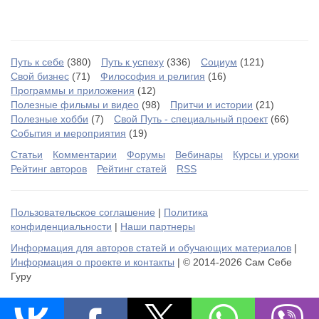
Путь к себе
(380)
Путь к успеху
(336)
Социум
(121)
Свой бизнес
(71)
Философия и религия
(16)
Программы и приложения
(12)
Полезные фильмы и видео
(98)
Притчи и истории
(21)
Полезные хобби
(7)
Свой Путь - специальный проект
(66)
События и мероприятия
(19)
Статьи
Комментарии
Форумы
Вебинары
Курсы и уроки
Рейтинг авторов
Рейтинг статей
RSS
Пользовательское соглашение
|
Политика
конфиденциальности
|
Наши партнеры
Информация для авторов статей и обучающих материалов
|
Информация о проекте и контакты
| © 2014-2026 Сам Себе
Гуру