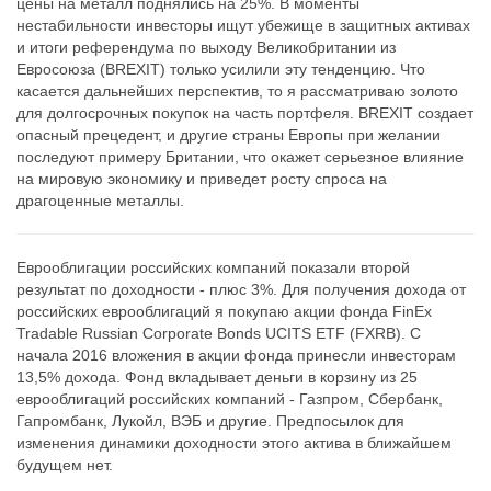
цены на металл поднялись на 25%. В моменты
нестабильности инвесторы ищут убежище в защитных активах
и итоги референдума по выходу Великобритании из
Евросоюза (BREXIT) только усилили эту тенденцию. Что
касается дальнейших перспектив, то я рассматриваю золото
для долгосрочных покупок на часть портфеля. BREXIT создает
опасный прецедент, и другие страны Европы при желании
последуют примеру Британии, что окажет серьезное влияние
на мировую экономику и приведет росту спроса на
драгоценные металлы.
Еврооблигации российских компаний показали второй
результат по доходности - плюс 3%. Для получения дохода от
российских еврооблигаций я покупаю акции фонда FinEx
Tradable Russian Corporate Bonds UCITS ETF (FXRB). С
начала 2016 вложения в акции фонда принесли инвесторам
13,5% дохода. Фонд вкладывает деньги в корзину из 25
еврооблигаций российских компаний - Газпром, Сбербанк,
Гапромбанк, Лукойл, ВЭБ и другие. Предпосылок для
изменения динамики доходности этого актива в ближайшем
будущем нет.