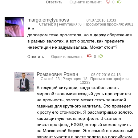
Ответить
Оцените коммент:
0
margo.emelyunova
04.07.2016 13:33
Статей: 0 | Репутация:
0
| Просмотров профиля: 9061
Я с
долларом тоже пролетела, но я держу сбережения
в разных валютах, а вот о золоте, как предмете
инвестиций не задумывалась. Может стоит?
Ответить
Оцените коммент:
0
Романович Роман
05.07.2016 04:18
Статей: 23 | Репутация:
18
| Просмотров профиля:
13233
В текущей ситуации, когда стабильность
мировой экономики каждый день проверяется
на прочность, золото может стать защитной
гаванью для крупного капитала. Это приведет
к росту его стоимости. Я рассматриваю золото,
как защитную часть портфеля. В статье я
писал про фонд FXGD, который можно купить
на Московской бирже. Это самый оптимальный
вариант участия в росте золота на российском