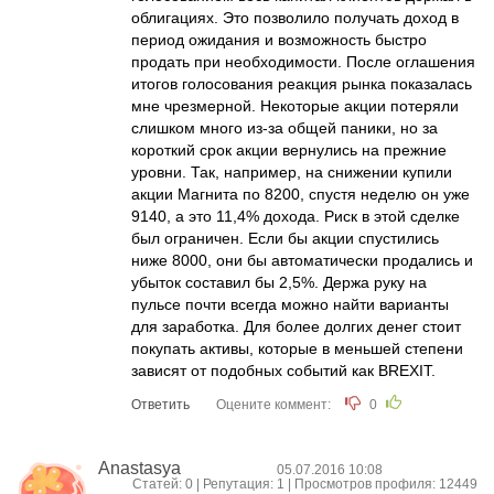
облигациях. Это позволило получать доход в
период ожидания и возможность быстро
продать при необходимости. После оглашения
итогов голосования реакция рынка показалась
мне чрезмерной. Некоторые акции потеряли
слишком много из-за общей паники, но за
короткий срок акции вернулись на прежние
уровни. Так, например, на снижении купили
акции Магнита по 8200, спустя неделю он уже
9140, а это 11,4% дохода. Риск в этой сделке
был ограничен. Если бы акции спустились
ниже 8000, они бы автоматически продались и
убыток составил бы 2,5%. Держа руку на
пульсе почти всегда можно найти варианты
для заработка. Для более долгих денег стоит
покупать активы, которые в меньшей степени
зависят от подобных событий как BREXIT.
Ответить
Оцените коммент:
0
Anastasya
05.07.2016 10:08
Статей: 0 | Репутация:
1
| Просмотров профиля: 12449