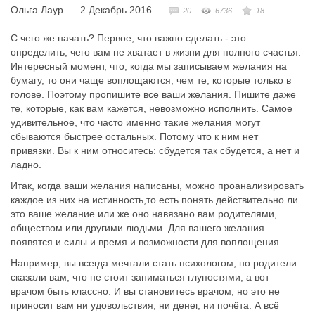
Ольга Лаур
2 Декабрь 2016
20
6736
18
С чего же начать? Первое, что важно сделать - это
определить, чего вам не хватает в жизни для полного счастья.
Интересный момент, что, когда мы записываем желания на
бумагу, то они чаще воплощаются, чем те, которые только в
голове. Поэтому пропишите все ваши желания. Пишите даже
те, которые, как вам кажется, невозможно исполнить. Самое
удивительное, что часто именно такие желания могут
сбываются быстрее остальных. Потому что к ним нет
привязки. Вы к ним относитесь: сбудется так сбудется, а нет и
ладно.
Итак, когда ваши желания написаны, можно проанализировать
каждое из них на истинность,то есть понять действительно ли
это ваше желание или же оно навязано вам родителями,
обществом или другими людьми. Для вашего желания
появятся и силы и время и возможности для воплощения.
Например, вы всегда мечтали стать психологом, но родители
сказали вам, что не стоит заниматься глупостями, а вот
врачом быть классно. И вы становитесь врачом, но это не
приносит вам ни удовольствия, ни денег, ни почёта. А всё