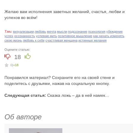
Желаю вам исполнения заветных желаний, счастья, любви и
успехов во всём!
Тэги:
визуализации
любовь
мечта
мысли
подсознание
психология
убеждение
успех
осознанность
успеваю жить
позитивное мышление
как начать изменять
свою жизнь
любовь к себе
счастливая женщина
истинные желания
Оцените статью:
18
0
|
+18
Понравился материал? Сохраните его на своей стене и
поделитесь с друзьями, нажав на социальную кнопку.
Следующая статья:
Сказка ложь – да в ней намек…
Об авторе