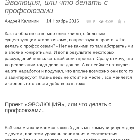
Эволюция, или что делать с
профсоюзами
Андрей Калинин
14 Ноябрь 2016
9
4336
9
Как то обратился ко мне один клиент, с большим
существующим «головняком», вопрос звучал просто: «Что
делать с профсоюзами?» Нет не какими то там абстрактными
а вполне конкретными. И вот в результате некоторых
рассуждений появился такой эскиз проекта. Сразу отмечу, что
до реализации тогда дело не дошло. А вот сейчас наткнулся
на эти наработки и подумал, что вполне возможно они кого то
и заинтересуют. Жизнь ведь не стоит на месте , всё меняется
и степень готовности действовать тоже.
Проект «ЭВОЛЮЦИЯ», или что делать с
профсоюзами..
Всё чем мы занимаемся каждый день мы коммуницируем друг
с другом, при этом уровень понимания и соответствия
ожиданий так и находится ещё очень далёким от желаемого.