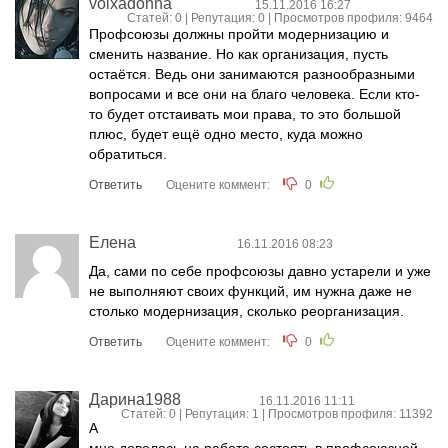
volxadonna
15.11.2016 16:27
Статей: 0 | Репутация:
0
| Просмотров профиля: 9464
Профсоюзы должны пройти модернизацию и
сменить название. Но как организация, пусть
остаётся. Ведь они занимаются разнообразными
вопросами и все они на благо человека. Если кто-
то будет отстаивать мои права, то это большой
плюс, будет ещё одно место, куда можно
обратиться.
Ответить
Оцените коммент:
0
Елена
16.11.2016 08:23
Да, сами по себе профсоюзы давно устарели и уже
не выполняют своих функций, им нужна даже не
столько модернизация, сколько реорганизация.
Ответить
Оцените коммент:
0
Дарина1988
16.11.2016 11:11
Статей: 0 | Репутация:
1
| Просмотров профиля: 11392
А
мне довелось на работе состоять в профсоюзной