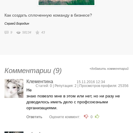
авторские чтения моих книг, подписывайтесь @avkalinin , в инстаграм
@andrey.ka1969 и @kalinin_auhor, в телеграм @avkalinin
Как создать сплоченную команду в бизнесе?
Сергей Бородин
9
58134
43
Комментарии (9)
+добавить комментарий
Клементина
15.11.2016 12:34
Статей: 0 | Репутация:
2
| Просмотров профиля: 25356
Не
знаю повезло мне в этом или нет, но ни разу не
доводилось иметь дело с профсоюзными
организациями.
Ответить
Оцените коммент:
0