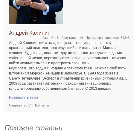
Андрей Калинин
Статей: 15 | Репутация:
14
| Просмотров профиля: 34343
Андрей Калинин, писатель, консультант по управлению, коуч,
практический психолог, практикующий психоаналитик. Миссия:
человек- будильник, помогает другим просыпаться для созидания
собственной жизни, перезагружает сознание и реальность, помогая
найти личные смыслы и простроить свой Путь.
Родился в 1969 году в с. Родино Алтайского края. Начинал свой путь
Штурманом Морской Авиации в Заполярье. С 1993 года живёт в
Санкт-Петербурге. Эксперт в управлении кризисными ситуациями. С
2009 года развивает авторский подход к организационному
консультированию собственников бизнесов. С 2013 внедрил
эффективную авторскую методологию терапии и коучинга,
Развернуть текст
позволяющую работать с клиентами дистанционно, по переписке и
аудио связи, эффективность подтверждена фактами и кейсами
Отправить ЛС
Контакты
конкретных клиентов.
Эксперт по вопросам психологии лидерства. Автор методик
эффективного стратегического планирования в бизнесе,
целеполагания и внедрения изменений.
Похожие статьи
Более 20 лет исследует возможности нравственного потенциала