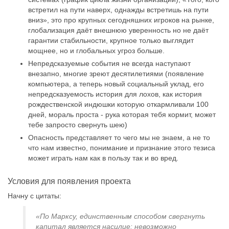
встретил на пути наверх, однажды встретишь на пути
вниз», это про крупных сегодняшних игроков на рынке,
глобализация даёт внешнюю уверенность но не даёт
гарантии стабильности, крупное только выглядит
мощнее, но и глобальных угроз больше.
Непредсказуемые события не всегда наступают
внезапно, многие зреют десятилетиями (появление
компьютера, а теперь новый социальный уклад, его
непредсказуемость история для лохов, как история
рождественской индюшки которую откармливали 100
дней, мораль проста - рука которая тебя кормит, может
тебе запросто свернуть шею)
Опасность представляет то чего мы не знаем, а не то
что нам известно, понимание и признание этого тезиса
может играть нам как в пользу так и во вред.
Условия для появления проекта
Начну с цитаты:
«По Марксу, единственным способом свергнуть
капитал является насилие: невозможно