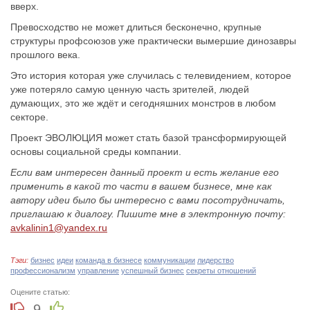
вверх.
Превосходство не может длиться бесконечно, крупные
структуры профсоюзов уже практически вымершие динозавры
прошлого века.
Это история которая уже случилась с телевидением, которое
уже потеряло самую ценную часть зрителей, людей
думающих, это же ждёт и сегодняшних монстров в любом
секторе.
Проект ЭВОЛЮЦИЯ может стать базой трансформирующей
основы социальной среды компании.
Если вам интересен данный проект и есть желание его
применить в какой то части в вашем бизнесе, мне как
автору идеи было бы интересно с вами посотрудничать,
приглашаю к диалогу. Пишите мне в электронную почту:
avkalinin1@yandex.ru
Тэги:
бизнес
идеи
команда в бизнесе
коммуникации
лидерство
профессионализм
управление
успешный бизнес
секреты отношений
Оцените статью:
9