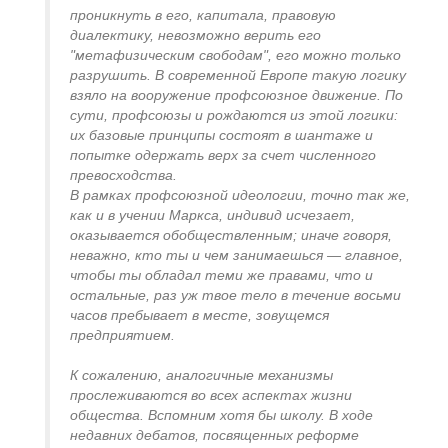
проникнуть в его, капитала, правовую
диалектику, невозможно верить его
"метафизическим свободам", его можно только
разрушить. В современной Европе такую логику
взяло на вооружение профсоюзное движение. По
сути, профсоюзы и рождаются из этой логики:
их базовые принципы состоят в шантаже и
попытке одержать верх за счет численного
превосходства.
В рамках профсоюзной идеологии, точно так же,
как и в учении Маркса, индивид исчезает,
оказывается обобществленным; иначе говоря,
неважно, кто ты и чем занимаешься — главное,
чтобы ты обладал теми же правами, что и
остальные, раз уж твое тело в течение восьми
часов пребывает в месте, зовущемся
предприятием.
К сожалению, аналогичные механизмы
прослеживаются во всех аспектах жизни
общества. Вспомним хотя бы школу. В ходе
недавних дебатов, посвященных реформе