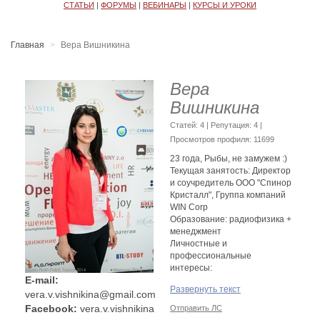
СТАТЬИ
|
ФОРУМЫ
|
ВЕБИНАРЫ
|
КУРСЫ И УРОКИ
Главная
Вера Вишникина
Вера
Вишникина
Cтатей: 4 | Репутация:
4
|
Просмотров профиля: 11699
23 года, Рыбы, не замужем :)
Текущая занятость: Директор
и соучредитель ООО "Спинор
Кристалл", Группа компаний
WIN Corp
Образование: радиофизика +
менеджмент
Личностные и
профессиональные
интересы:
E-mail:
- Здоровье и здоровый образ
Развернуть текст
жизни: подходы,
vera.v.vishnikina@gmail.com
инструменты, техники и т.д.
Facebook:
vera.v.vishnikina
Отправить ЛС
- Личностный рост: работа