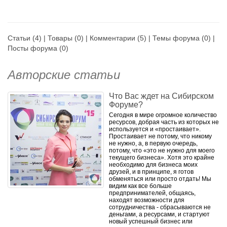
над осознанностью, личной
эффективностью, баланс
жизненных сфер и т.д.
- Копирайтинг и
Статьи
(4) |
Товары
(0) |
Комментарии
(5) |
Темы форума
(0) |
журналистика: написание
Посты форума
(0)
текстов, популяризирующих
идею (продукт, человека);
редакторская, авторская
Авторские статьи
деятельность.
- Маркетинг инновационного
продукта: продвижение
Что Вас ждет на Сибирском
новшеств, формирование
Форуме?
новых рынков, формирование
Сегодня в мире огромное количество
ценности инновационного
ресурсов, добрая часть из которых не
продукта и т.д.
используется и «простаивает».
- Наставничество/ построение
Простаивает не потому, что никому
не нужно, а, в первую очередь,
команд: лидерство, передача
потому, что «это не нужно для моего
знаний, формирование
текущего бизнеса». Хотя это крайне
культуры, сохранение
необходимо для бизнеса моих
мотивации, поддержание
друзей, и в принципе, я готов
вовлеченности и т.д.
обменяться или просто отдать! Мы
видим как все больше
предпринимателей, общаясь,
находят возможности для
сотрудничества - сбрасываются не
деньгами, а ресурсами, и стартуют
новый успешный бизнес или