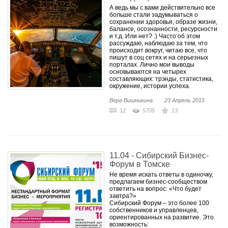
А ведь мы с вами действительно все
больше стали задумываться о
сохранении здоровья, образе жизни,
балансе, осознанности, ресурсности
и т.д. Или нет? :) Часто об этом
рассуждаю, наблюдаю за тем, что
происходит вокруг, читаю все, что
пишут в соц сетях и на серьезных
порталах. Лично мои выводы
основываются на четырех
составляющих: трэнды, статистика,
окружение, истории успеха.
Вера Вишникина
23 Апрель 2015
12
5705
13
11.04 - Сибирский Бизнес-
Форум в Томске
Не время искать ответы в одиночку,
предлагаем бизнес-сообществом
ответить на вопрос: «Что будет
завтра?»
Сибирский Форум – это более 100
собственников и управленцев,
ориентированных на развитие. Это
возможность: