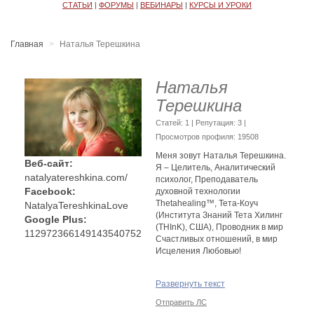
СТАТЬИ
|
ФОРУМЫ
|
ВЕБИНАРЫ
|
КУРСЫ И УРОКИ
Главная
Наталья Терешкина
Наталья
Терешкина
Cтатей: 1 | Репутация:
3
|
Просмотров профиля: 19508
Меня зовут Наталья Терешкина.
Веб-сайт:
Я – Целитель, Аналитический
natalyatereshkina.com/
психолог, Преподаватель
Facebook:
духовной технологии
Thetahealing™, Тета-Коуч
NatalyaTereshkinaLove
(Института Знаний Тета Хилинг
Google Plus:
(THInK), США), Проводник в мир
112972366149143540752
Счастливых отношений, в мир
Исцеления Любовью!
Родилась я и выросла в обычной
Развернуть текст
многодетной семье: мама, папа,
бабушка и шестеро детей, я
Отправить ЛС
являюсь четвертым ребенком в