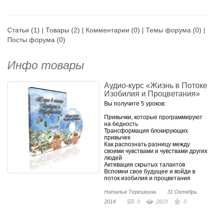
семье. Училась я в обычной
сельской школе. В 13 лет я
прочитала книгу В.А.
Статьи
(1) |
Товары
(2) |
Комментарии
(0) |
Темы форума
(0) |
Сухомлинского «Как воспитать
настоящего человека», с 15 лет
Посты форума
(0)
моими настольными книгами
стали «Азбука Добродетели»,
Инфо товары
«Пища для Души», Житие
Святых, книги Пауло Коэльо.
Потом получила несколько
Аудио-курс «Жизнь в Потоке
высших образований, вышла
Изобилия и Процветания»
замуж, родила двоих сыновей,
Вы получите 5 уроков:
прошла множество различных
психологических курсов по
Привычки, которые программируют
телесной терапии, и т.д. Жажда к
на бедность
новым знаниям и умениям у
Трансформация блокирующих
привычек
меня была, есть и остается, по
Как распознать разницу между
сей день.
своими чувствами и чувствами других
людей
Странное чувство, «Я не такая,
Активация скрытых талантов
как все», преследовало меня с
Вспомни свое будущее и войди в
поток изобилия и процветания
самого детства, как себя помню.
В пять лет моя бабушка начала
Наталья Терешкина
31 Октябрь
меня учить исцелять разные
2014
0
2823
0
болячки через молитвы к Богу. К
определенной болячке или