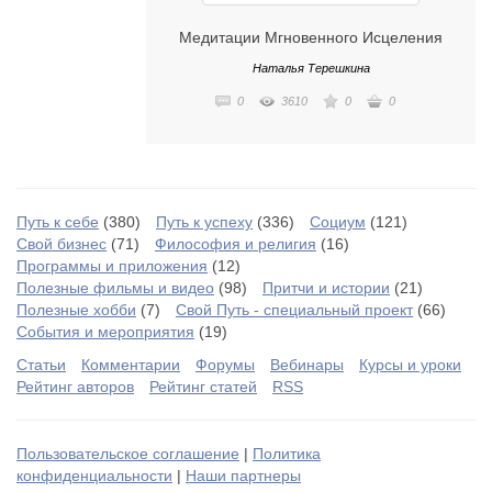
Безусловной Любви!
Медитации Мгновенного Исцеления
Наталья Терешкина
0
3610
0
0
Путь к себе
(380)
Путь к успеху
(336)
Социум
(121)
Свой бизнес
(71)
Философия и религия
(16)
Программы и приложения
(12)
Полезные фильмы и видео
(98)
Притчи и истории
(21)
Полезные хобби
(7)
Свой Путь - специальный проект
(66)
События и мероприятия
(19)
Статьи
Комментарии
Форумы
Вебинары
Курсы и уроки
Рейтинг авторов
Рейтинг статей
RSS
Пользовательское соглашение
|
Политика
конфиденциальности
|
Наши партнеры