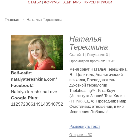
СТАТЬИ
|
ФОРУМЫ
|
ВЕБИНАРЫ
|
КУРСЫ И УРОКИ
Главная
Наталья Терешкина
Наталья
Терешкина
Cтатей: 1 | Репутация:
3
|
Просмотров профиля: 19515
Меня зовут Наталья Терешкина.
Веб-сайт:
Я – Целитель, Аналитический
natalyatereshkina.com/
психолог, Преподаватель
Facebook:
духовной технологии
Thetahealing™, Тета-Коуч
NatalyaTereshkinaLove
(Института Знаний Тета Хилинг
Google Plus:
(THInK), США), Проводник в мир
112972366149143540752
Счастливых отношений, в мир
Исцеления Любовью!
Родилась я и выросла в обычной
Развернуть текст
многодетной семье: мама, папа,
бабушка и шестеро детей, я
Отправить ЛС
являюсь четвертым ребенком в