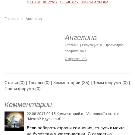
СТАТЬИ
|
ФОРУМЫ
|
ВЕБИНАРЫ
|
КУРСЫ И УРОКИ
Главная
Ангелина
Ангелина
Cтатей: 0 | Репутация:
0
| Просмотров
профиля: 9600
Отправить ЛС
Статьи
(0) |
Товары
(0) |
Комментарии
(35) |
Темы форума
(0) |
Посты форума
(0)
Комментарии
22.08.2017 09:15
Комментарий от
"Ангелина"
к статье
"Мечта? Иду на вы!"
Если побороть страх и сомнения, то путь к мечте
не будет таким уж тернистым. С легкостью