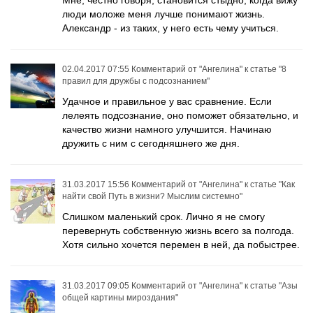
Мне, честно говоря, становится стыдно, когда вижу
люди моложе меня лучше понимают жизнь.
Александр - из таких, у него есть чему учиться.
02.04.2017 07:55
Комментарий от
"Ангелина"
к статье
"8
правил для дружбы с подсознанием"
Удачное и правильное у вас сравнение. Если
лелеять подсознание, оно поможет обязательно, и
качество жизни намного улучшится. Начинаю
дружить с ним с сегодняшнего же дня.
31.03.2017 15:56
Комментарий от
"Ангелина"
к статье
"Как
найти свой Путь в жизни? Мыслим системно"
Слишком маленький срок. Лично я не смогу
перевернуть собственную жизнь всего за полгода.
Хотя сильно хочется перемен в ней, да побыстрее.
31.03.2017 09:05
Комментарий от
"Ангелина"
к статье
"Азы
общей картины мироздания"