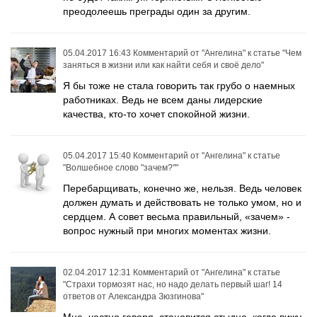
преодолеешь преграды один за другим.
05.04.2017 16:43
Комментарий от
"Ангелина"
к статье
"Чем
заняться в жизни или как найти себя и своё дело"
Я бы тоже не стала говорить так грубо о наемных
работниках. Ведь не всем даны лидерские
качества, кто-то хочет спокойной жизни.
05.04.2017 15:40
Комментарий от
"Ангелина"
к статье
"Волшебное слово "зачем?""
Перебарщивать, конечно же, нельзя. Ведь человек
должен думать и действовать не только умом, но и
сердцем. А совет весьма правильный, «зачем» -
вопрос нужный при многих моментах жизни.
02.04.2017 12:31
Комментарий от
"Ангелина"
к статье
"Страхи тормозят нас, но надо делать первый шаг! 14
ответов от Александра Зюзгинова"