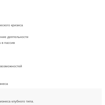
еского кризиса
ение деятельности
а в пассив
 возможностей
знеса
знеса клубного типа.