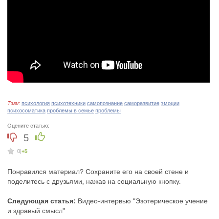
Тэги:
психология
психотехники
самопознание
саморазвитие
эмоции
психосоматика
проблемы в семье
проблемы
Оцените статью:
5
0
|
+5
Понравился материал? Сохраните его на своей стене и
поделитесь с друзьями, нажав на социальную кнопку.
Следующая статья:
Видео-интервью "Эзотерическое учение
и здравый смысл"