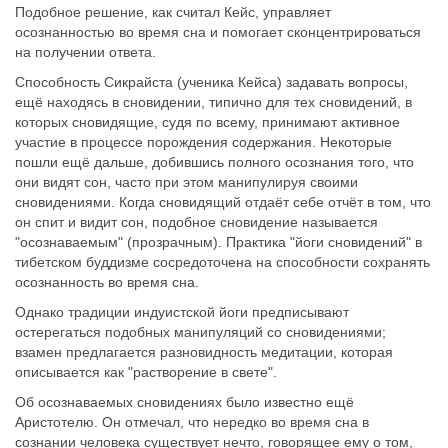
Подобное решение, как считал Кейс, управляет
осознанностью во время сна и помогает сконцентрироваться
на получении ответа.
Способность Сикрайста (ученика Кейса) задавать вопросы,
ещё находясь в сновидении, типично для тех сновидений, в
которых сновидящие, судя по всему, принимают активное
участие в процессе порождения содержания. Некоторые
пошли ещё дальше, добившись полного осознания того, что
они видят сон, часто при этом манипулируя своими
сновидениями. Когда сновидящий отдаёт себе отчёт в том, что
он спит и видит сон, подобное сновидение называется
"осознаваемым" (прозрачным). Практика "йоги сновидений" в
тибетском буддизме сосредоточена на способности сохранять
осознанность во время сна.
Однако традиции индуистской йоги предписывают
остерегаться подобных манипуляций со сновидениями;
взамен предлагается разновидность медитации, которая
описывается как "растворение в свете".
Об осознаваемых сновидениях было известно ещё
Аристотелю. Он отмечал, что нередко во время сна в
сознании человека существует нечто, говорящее ему о том,