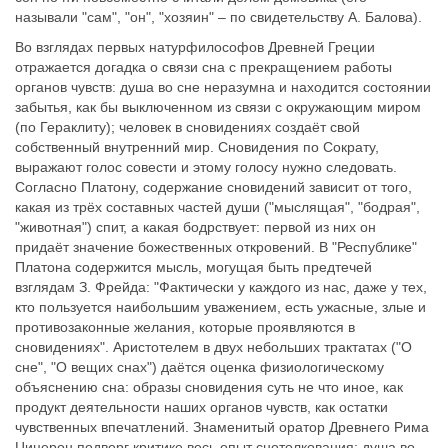
называли "сам", "он", "хозяин" – по свидетельству А. Балова).
Во взглядах первых натурфилософов Древней Греции
отражается догадка о связи сна с прекращением работы
органов чувств: душа во сне неразумна и находится состоянии
забытья, как бы выключенном из связи с окружающим миром
(по Гераклиту); человек в сновидениях создаёт свой
собственный внутренний мир. Сновидения по Сократу,
выражают голос совести и этому голосу нужно следовать.
Согласно Платону, содержание сновидений зависит от того,
какая из трёх составных частей души ("мыслящая", "бодрая",
"животная") спит, а какая бодрствует: первой из них он
придаёт значение божественных откровений. В "Республике"
Платона содержится мысль, могущая быть предтечей
взглядам З. Фрейда: "Фактически у каждого из нас, даже у тех,
кто пользуется наибольшим уважением, есть ужасные, злые и
противозаконные желания, которые проявляются в
сновидениях". Аристотелем в двух небольших трактатах ("О
сне", "О вещих снах") даётся оценка физиологическому
объяснению сна: образы сновидения суть не что иное, как
продукт деятельности наших органов чувств, как остатки
чувственных впечатлений. Знаменитый оратор Древнего Рима
Цицерон подверг критике весь опыт снотолкования: душа во