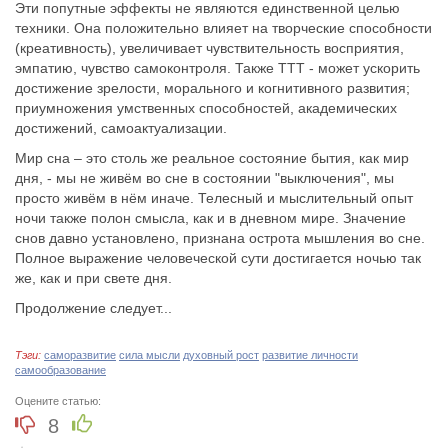
Эти попутные эффекты не являются единственной целью
техники. Она положительно влияет на творческие способности
(креативность), увеличивает чувствительность восприятия,
эмпатию, чувство самоконтроля. Также ТТТ - может ускорить
достижение зрелости, морального и когнитивного развития;
приумножения умственных способностей, академических
достижений, самоактуализации.
Мир сна – это столь же реальное состояние бытия, как мир
дня, - мы не живём во сне в состоянии "выключения", мы
просто живём в нём иначе. Телесный и мыслительный опыт
ночи также полон смысла, как и в дневном мире. Значение
снов давно установлено, признана острота мышления во сне.
Полное выражение человеческой сути достигается ночью так
же, как и при свете дня.
Продолжение следует...
Тэги:
саморазвитие
cила мысли
духовный рост
развитие личности
самообразование
Оцените статью:
8