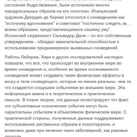
состоянии бодрствования, были источником многих
парадоксальных образов на его полотнах. Итальянский
художник Джорджо де Кирико относился к сновидениям как
"источнику вдохновения" и советовал "постоянно следить за…
всеми образами, представляющимися нашему уму".
Испанский сюрреалист Сальвадор Дали – по его собственным
утверждениям - обладал замечательной способностью к
использованию преднамеренно вызванных сновидений.
Работы Лабержа, Хирн и других исследователей наглядно
показали, что всё, что происходит во внутреннем мире во
время сновидения и, особенно во время осознаваемого
сновидения может создавать такие физические эффекты в
мозгу и теле сновидящего, которые не менее реальны, чем те,
что создаются сходными событиями во внешнем мире. Эта
информация важна и в теоретическом и практическом
смысле. В плане теории, эти данные иллюстрируют тот факт,
что субъективные психические события могут быть
параллельны событиям в объективном физическом мире. С
практической стороны, полученные данные поддерживают
использование умственных образов в психотерапии, и
возможно даже при лечении таких заболеваний, как раковые
опухоли.