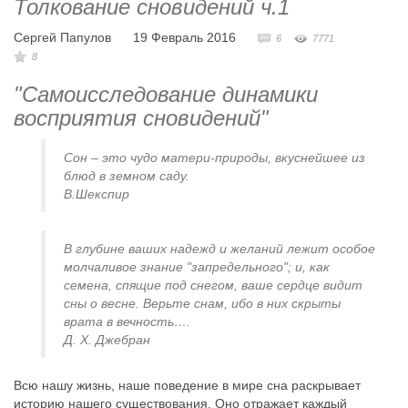
Толкование сновидений ч.1
Сергей Папулов
19 Февраль 2016
6
7771
8
"Самоисследование динамики
восприятия сновидений"
Сон – это чудо матери-природы, вкуснейшее из
блюд в земном саду.
В.Шекспир
В глубине ваших надежд и желаний лежит особое
молчаливое знание "запредельного"; и, как
семена, спящие под снегом, ваше сердце видит
сны о весне. Верьте снам, ибо в них скрыты
врата в вечность….
Д. Х. Джебран
Всю нашу жизнь, наше поведение в мире сна раскрывает
историю нашего существования. Оно отражает каждый