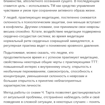
блаженства, абсолютного осознания сущего. В последующем
ставится цель – использовать ТМ как средство управления
чувствами и умом при сохранении активного образа жизни.
У людей, практикующих медитацию, постепенно снижается
склонность к психологическим защитам, они меньше вступают
в конфликты. Другими словами, они принимали свои неврозы
весьма спокойно. Кстати, воздействию медитации подвержена
сердечно-сосудистая система; во время медитации
нормальный ритм сердечных сокращений замедляется, а
регулярная практика ведет к понижению кровяного давления.
Подытоживая, можно сказать, что людям, кто
продолжительное время и с успехом практикуют медитацию,
свойственны некоторые общие черты с практикующими ТТТ:
повышенный интерес к внутреннему опыту, открытость к
необычным переживаниям, самоконтроль, способность к
концентрации, уменьшенная склонность к неврозам и
большая открытость к принятию неблагоприятных
характеристик личности.
Метод работы со снами Ч. Тарта позволяет дистанцироваться
от актуальной проблемы, отстранённо наблюдать себя и своё
поведение в сложной ситуации, в некоторых случаях – понять