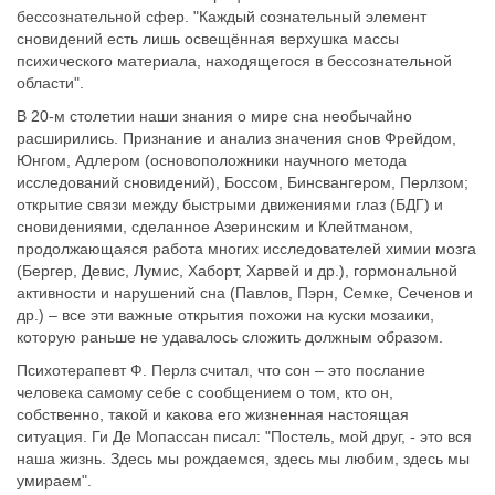
бессознательной сфер. "Каждый сознательный элемент
сновидений есть лишь освещённая верхушка массы
психического материала, находящегося в бессознательной
области".
В 20-м столетии наши знания о мире сна необычайно
расширились. Признание и анализ значения снов Фрейдом,
Юнгом, Адлером (основоположники научного метода
исследований сновидений), Боссом, Бинсвангером, Перлзом;
открытие связи между быстрыми движениями глаз (БДГ) и
сновидениями, сделанное Азеринским и Клейтманом,
продолжающаяся работа многих исследователей химии мозга
(Бергер, Девис, Лумис, Хаборт, Харвей и др.), гормональной
активности и нарушений сна (Павлов, Пэрн, Семке, Сеченов и
др.) – все эти важные открытия похожи на куски мозаики,
которую раньше не удавалось сложить должным образом.
Психотерапевт Ф. Перлз считал, что сон – это послание
человека самому себе с сообщением о том, кто он,
собственно, такой и какова его жизненная настоящая
ситуация. Ги Де Мопассан писал: "Постель, мой друг, - это вся
наша жизнь. Здесь мы рождаемся, здесь мы любим, здесь мы
умираем".