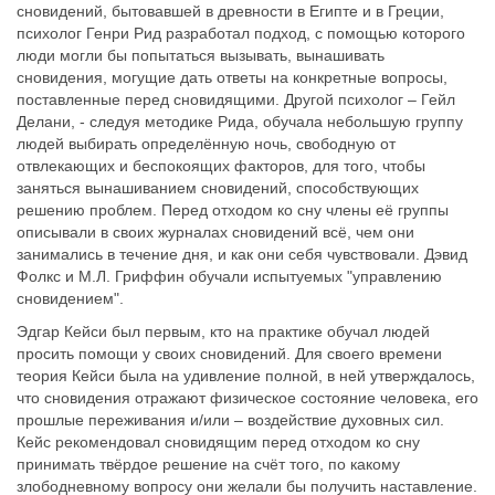
сновидений, бытовавшей в древности в Египте и в Греции,
психолог Генри Рид разработал подход, с помощью которого
люди могли бы попытаться вызывать, вынашивать
сновидения, могущие дать ответы на конкретные вопросы,
поставленные перед сновидящими. Другой психолог – Гейл
Делани, - следуя методике Рида, обучала небольшую группу
людей выбирать определённую ночь, свободную от
отвлекающих и беспокоящих факторов, для того, чтобы
заняться вынашиванием сновидений, способствующих
решению проблем. Перед отходом ко сну члены её группы
описывали в своих журналах сновидений всё, чем они
занимались в течение дня, и как они себя чувствовали. Дэвид
Фолкс и М.Л. Гриффин обучали испытуемых "управлению
сновидением".
Эдгар Кейси был первым, кто на практике обучал людей
просить помощи у своих сновидений. Для своего времени
теория Кейси была на удивление полной, в ней утверждалось,
что сновидения отражают физическое состояние человека, его
прошлые переживания и/или – воздействие духовных сил.
Кейс рекомендовал сновидящим перед отходом ко сну
принимать твёрдое решение на счёт того, по какому
злободневному вопросу они желали бы получить наставление.