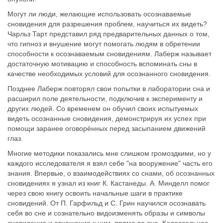
Могут ли люди, желающие использовать осознаваемые
сновидения для разрешения проблем, научиться их видеть?
Чарльз Тарт представил ряд предварительных данных о том,
что гипноз и внушение могут помогать людям в обретении
способности к осознаваемым сновидениям. Лаберж называет
достаточную мотивацию и способность вспоминать сны в
качестве необходимых условий для осознанного сновидения.
Позднее Лаберж повторял свои попытки в лаборатории сна и
расширил поле деятельности, подключив к эксперименту и
других людей. Со временем он обучил своих испытуемых
видеть осознанные сновидения, демонстрируя их успех при
помощи заранее оговорённых перед засыпанием движений
глаз.
Многие методики показались мне слишком громоздкими, но у
каждого исследователя я взял себе "на вооружение" часть его
знания. Впервые, о взаимодействиях со снами, об осознанных
сновидениях я узнал из книг К. Кастанеды. А. Минделл помог
через свою книгу освоить начальные шаги в практике
сновидений. От П. Гарфильд и С. Грин научился осознавать
себя во сне и сознательно видоизменять образы и символы
сновидения и отношение к ним, прямо во сне. Колоссальное