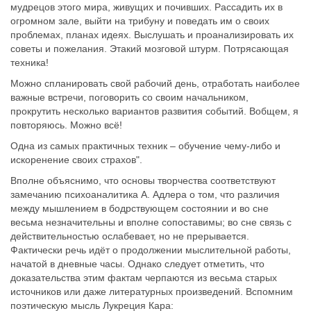
мудрецов этого мира, живущих и почивших. Рассадить их в
огромном зале, выйти на трибуну и поведать им о своих
проблемах, планах идеях. Выслушать и проанализировать их
советы и пожелания. Этакий мозговой штурм. Потрясающая
техника!
Можно спланировать свой рабочий день, отработать наиболее
важные встречи, поговорить со своим начальником,
прокрутить несколько вариантов развития событий. Вобщем, я
повторяюсь. Можно всё!
Одна из самых практичных техник – обучение чему-либо и
искоренение своих страхов".
Вполне объяснимо, что основы творчества соответствуют
замечанию психоаналитика А. Адлера о том, что различия
между мышлением в бодрствующем состоянии и во сне
весьма незначительны и вполне сопоставимы; во сне связь с
действительностью ослабевает, но не прерывается.
Фактически речь идёт о продолжении мыслительной работы,
начатой в дневные часы. Однако следует отметить, что
доказательства этим фактам черпаются из весьма старых
источников или даже литературных произведений. Вспомним
поэтическую мысль Лукреция Кара: