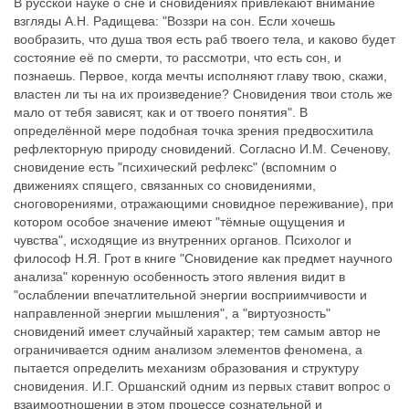
В русской науке о сне и сновидениях привлекают внимание
взгляды А.Н. Радищева: "Воззри на сон. Если хочешь
вообразить, что душа твоя есть раб твоего тела, и каково будет
состояние её по смерти, то рассмотри, что есть сон, и
познаешь. Первое, когда мечты исполняют главу твою, скажи,
властен ли ты на их произведение? Сновидения твои столь же
мало от тебя зависят, как и от твоего понятия". В
определённой мере подобная точка зрения предвосхитила
рефлекторную природу сновидений. Согласно И.М. Сеченову,
сновидение есть "психический рефлекс" (вспомним о
движениях спящего, связанных со сновидениями,
сноговорениями, отражающими сновидное переживание), при
котором особое значение имеют "тёмные ощущения и
чувства", исходящие из внутренних органов. Психолог и
философ Н.Я. Грот в книге "Сновидение как предмет научного
анализа" коренную особенность этого явления видит в
"ослаблении впечатлительной энергии восприимчивости и
направленной энергии мышления", а "виртуозность"
сновидений имеет случайный характер; тем самым автор не
ограничивается одним анализом элементов феномена, а
пытается определить механизм образования и структуру
сновидения. И.Г. Оршанский одним из первых ставит вопрос о
взаимоотношении в этом процессе сознательной и