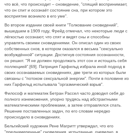
что всё, что происходит – сновидение, "спящий воспринимает,
что он спит и осознаёт состояние сна, при котором это
восприятие возникло в его уме".
Во втором издании своей книги "Толкование сновидений",
вышедшем в 1909 году, Фрейд отмечал, что некоторые люди с
лёгкостью осознают, что спят и видят сны и способны
управлять своими сновидениями. Он описал один из своих
собственных снов, в котором оказался в весьма "сексуально
возбуждённой" ситуации. Достигнув состояния осознанности,
он решил: "Я не должен продолжать этот сон и истощать себя
поллюцией".[69]. Патриция Гарфильд избрала иной подход в
своих осознаваемых сновидениях, две трети из которых были
связаны с "потоком сексуальной энергии". Почти в половине из
них Гарфильд испытывала "оргазмический взрыв".
Философ и математик Бетран Рассел часто доводил себя до
полного изнеможения, упорно трудясь над абстрактными
математическими проблемами, а затем отправлялся спать.
Решение поставленных задач, по его словам нередко
происходило в сновидениях.
Бельгийский художник Рене Магритт утверждал, что его
"преднамеренные" сновидения, испытанные, очевидно, в