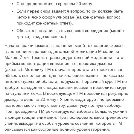
Сон продолжается в среднем 20 минут.
Если перед сном задаётся вопрос, то он должен быть
чётко и ясно сформулирован (на конкретный вопрос
приходит конкретный ответ).
Обязательно записывать все свои сновидения (можно
кратко, в виде конспекта).
Начало практического выполнения моей технологии схоже с
выполнением трансцендентальной медитации Махариши
Махеш Йоги. Техника трансцендентальной медитации – это
приёмы концентрации внимания, т.е. практика дхьяны
(дхианы). Методику ТМ отличают простота и относительная
лёгкость выполнения. Для начинающего важно – не касаться
интеллектуальной области, не думать. Первичный курс ТМ не
требует овладения специальными позами и проводится сидя
на стуле или лёжа. В последующем ТМ проводится регулярно
дважды в день по 20 минут. Ученик медитирует, непрерывно
повторяя свою личную мантру, давая уму полную свободу.
При проведении ТМ рекомендуется избегать больших усилий
в концентрации внимания. При последовательной тренировке
ученик выходит на особый уровень сознания, которое в ТМ
описывается как состояние полного удовлетворения,