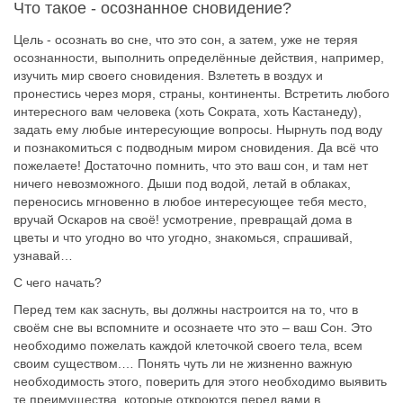
Что такое - осознанное сновидение?
Цель - осознать во сне, что это сон, а затем, уже не теряя
осознанности, выполнить определённые действия, например,
изучить мир своего сновидения. Взлететь в воздух и
пронестись через моря, страны, континенты. Встретить любого
интересного вам человека (хоть Сократа, хоть Кастанеду),
задать ему любые интересующие вопросы. Нырнуть под воду
и познакомиться с подводным миром сновидения. Да всё что
пожелаете! Достаточно помнить, что это ваш сон, и там нет
ничего невозможного. Дыши под водой, летай в облаках,
переносись мгновенно в любое интересующее тебя место,
вручай Оскаров на своё! усмотрение, превращай дома в
цветы и что угодно во что угодно, знакомься, спрашивай,
узнавай…
С чего начать?
Перед тем как заснуть, вы должны настроится на то, что в
своём сне вы вспомните и осознаете что это – ваш Сон. Это
необходимо пожелать каждой клеточкой своего тела, всем
своим существом.… Понять чуть ли не жизненно важную
необходимость этого, поверить для этого необходимо выявить
те преимущества, которые откроются перед вами в