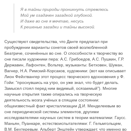
Я в тайны природы проникнуть стремлюсь
Мой ум озадачен загадкой глубокой.
И даже во сне я мечтаю, несусь
К решенью загадки и тайны высокой.
Существуют свидетельства, что Данте предлагал при
пробуждении варианты сонетов своей возлюбленной
Беатриче, сочинённых во сне. О способности к творчеству во
сне писали художники пера: А.С. Грибоедов, А.С. Пушкин, Г.Р.
Державин, Лафонтен, Вольтер, музыканты: Бетховен, Шуман,
Вагнер, Н.А. Римский-Корсаков, художники: (вот как описывает
Лион Фейхтвангер этот процесс творческого вдохновения у Ф.
Гойи: "проснувшись на утро, он уже знал, что будет делать.
Замысел стоял перед ним видимый, осязаемый"). Многие
научные открытия также опирались на творческую
деятельность мозга учёных в спящем состоянии:
общеизвестный факт кристаллизации Д.И. Менделеевым во
сне периодической системы элементов, другими
исследователями научных систем в теории математики: Гаусс.
Маньян, Пуанкаре, естествоиспытателями: Г. Гельмгольцем,
В.М. Бехтеревым. Альберт Энштейн утверждает, что именно во