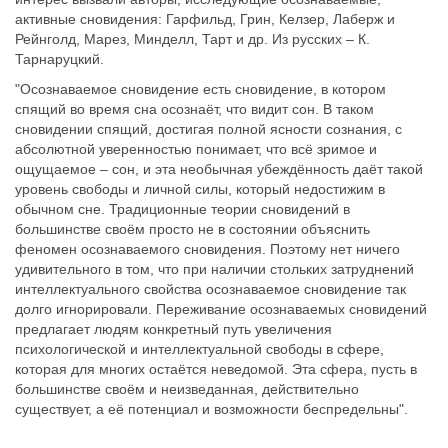
активные сновидения: Гарфильд, Грин, Келзер, Лаберж и
Рейнголд, Марез, Минделл, Тарт и др. Из русских – К.
Тарнаруцкий.
"Осознаваемое сновидение есть сновидение, в котором
спящий во время сна осознаёт, что видит сон. В таком
сновидении спящий, достигая полной ясности сознания, с
абсолютной уверенностью понимает, что всё зримое и
ощущаемое – сон, и эта необычная убеждённость даёт такой
уровень свободы и личной силы, который недостижим в
обычном сне. Традиционные теории сновидений в
большинстве своём просто не в состоянии объяснить
феномен осознаваемого сновидения. Поэтому нет ничего
удивительного в том, что при наличии стольких затруднений
интеллектуального свойства осознаваемое сновидение так
долго игнорировали. Переживание осознаваемых сновидений
предлагает людям конкретный путь увеличения
психологической и интеллектуальной свободы в сфере,
которая для многих остаётся неведомой. Эта сфера, пусть в
большинстве своём и неизведанная, действительно
существует, а её потенциал и возможности беспредельны".