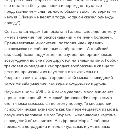
сне остаётся без управления и порождает путаные
представления – сны так часто обманывают, что верить им
нельзя ("Лжецу не верят и тогда, когда он сказал однажды
правду").
Согласно взглядам Гиппократа и Галена, сновидения могут
иметь значение при распознавании и лечении болезней.
Средневековые мыслители, повторяя идеи древних,
высказывают и собственные соображения. Английский
философ Бэкон подметил, что внутренние органические
возбуждения во сне проецируются на внешний мир. Гоббс -
трактовал сновидения как продукт воображения спящего:
религии произошли из неумения отличать сны от
бодрствования, а вера в пророческий смысл сновидений –
такое же заблуждение, как вера в колдовство и духов.
Научные школы XVII и XIX веков уделяли мало внимания
оценке сновидений. Немецкий философ Фихнер весьма
скептически высказался по этому поводу: "в сновидении
психологическая активность как бы перемещается из мозга
разумного человека в мозг ''дурака". Феерическая картина
сновидений объясняется, Альфредом Мори: "набором
признаков деградации интеллектуальных и умственных