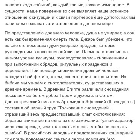
поворот хода событий, каждый кризис, каждое изменение. В
сущности, наше поведение во сне выявляет наше истинное
отношение к ситуации и к связи партнёров ещё до того, как мы
начинаем сознавать эти отношения в дневном мире.
По представлению древнего человека, душа не умирает, а сон
есть как бы временная смерть тела. Дикарь был убеждён, что
во сне его посещают духи умерших предков, которые
руководят им в повседневной жизни. Племена стоявшие на
низком уровне культуры, руководствовались сновидениями
при выполнении обрядов, ритуальных праздников и
церемоний. При помощи сновидения древний человек
находил свой фетиш, тотем, своего гения-покровителя. Из
библии мы узнаём о снотолкователях, существовавших в
древние времена. В древнем Египте различали сновидения
посылаемые богом добра Гором и духом зла Сетом.
Древнегреческий писатель Артемидор Эфесский (II век до н.э.)
составил обширный труд "Толкование сновидений",
отразивший весь предшествовавший опыт снотолкования;
обратим внимание на одно из его замечаний: "узнай характер
человека прежде, чем толковать его сны, чтобы не сделать
ошибки". В российских народных представлениях кошмарный
сон почти повсеместно считали делом домовика (его