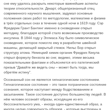
сне ему удалось раскрыть некоторые важнейшие аспекты
теории относительности. Декарт, общепризнанный отец
современного научного мышления, задумал основные
положения своих работ по методологии, математике и физике
в трёх отдельных снах в течение одной ночи в 1619 году. Сэр
Фредерик Грант Бантинг именно в сновидении открыл
методику, благодаря которой стало возможным производство
инсулина. В 1844 году у Эллиаса Хау было символическое
сновидение, которое помогло ему в разработке швейной
машины, делающей закрытый стежок. Нильс Бор открыл
структуру атома. Немецкий химик-органик Фридрих Кекула
открыл формулу бензола во сне; видимо, этими весьма
показательными фактами и объясняется его патетический
призыв "Давайте же видеть сны – может быть тогда, мы
обретём истину".
Осознанный сон не является гипнагогическим состоянием.
Гипнагогическое состояние – это такое пограничное состояние
сознания, которое наступает между бодрствованием и
засыпанием. Такое состояние доступно большинству людей. В
нём человек осознаёт образы, исходящие из его
бессознательного ума, - иногда один-единственный образ, а
иногда целую совокупность образов, - которые выстроены в