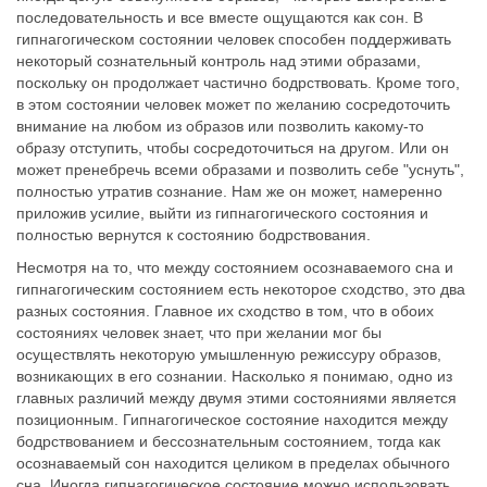
последовательность и все вместе ощущаются как сон. В
гипнагогическом состоянии человек способен поддерживать
некоторый сознательный контроль над этими образами,
поскольку он продолжает частично бодрствовать. Кроме того,
в этом состоянии человек может по желанию сосредоточить
внимание на любом из образов или позволить какому-то
образу отступить, чтобы сосредоточиться на другом. Или он
может пренебречь всеми образами и позволить себе "уснуть",
полностью утратив сознание. Нам же он может, намеренно
приложив усилие, выйти из гипнагогического состояния и
полностью вернутся к состоянию бодрствования.
Несмотря на то, что между состоянием осознаваемого сна и
гипнагогическим состоянием есть некоторое сходство, это два
разных состояния. Главное их сходство в том, что в обоих
состояниях человек знает, что при желании мог бы
осуществлять некоторую умышленную режиссуру образов,
возникающих в его сознании. Насколько я понимаю, одно из
главных различий между двумя этими состояниями является
позиционным. Гипнагогическое состояние находится между
бодрствованием и бессознательным состоянием, тогда как
осознаваемый сон находится целиком в пределах обычного
сна. Иногда гипнагогическое состояние можно использовать,