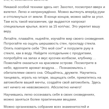
Никакой особой техники здесь нет. Захотел, посмотрел вверх и
взлетел. Легко и непринуждённо. Можно вытянуть вперёд руки
и оттолкнуться от земли. В конце концов, можно зайти за угол.
Там есть такой магазинчик, где выдаются напрокат
специальные крылья, всего за 15 коп/час. Это укрепит вашу
веру.
Летайте, плавайте, ныряйте, изучайте мир своего сновидения.
Потрогайте на ощупь шершавость стен, прохладу стекла.
Опять повторите себе "Это мой сон!" и погрузите руку в
стекло, как в воду. Найдите холодильник с продуктами,
попробуйте на запах и вкус кусочек колбаски, клубнику.…
Пожелайте оказаться на красивом острове. Посмотрите в
небо, вдохните аромат воздуха.… Познакомьтесь с
обитателями своего сна. Общайтесь, дружите. Научитесь
танцевать, играть на гитаре, защищать себя, прикатитесь на
автомобиле вашей мечты, создайте свой автомобиль. Здесь
нет ничего не невозможного. Абсолютно ничего!
Научившись легко осознавать себя в своих сновидениях,
можно заняться более практичными вещами.
Можно организовать собрание всех знаменитостей и