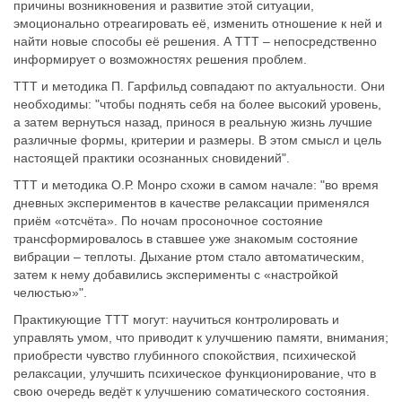
причины возникновения и развитие этой ситуации,
эмоционально отреагировать её, изменить отношение к ней и
найти новые способы её решения. А ТТТ – непосредственно
информирует о возможностях решения проблем.
ТТТ и методика П. Гарфильд совпадают по актуальности. Они
необходимы: "чтобы поднять себя на более высокий уровень,
а затем вернуться назад, принося в реальную жизнь лучшие
различные формы, критерии и размеры. В этом смысл и цель
настоящей практики осознанных сновидений".
ТТТ и методика О.Р. Монро схожи в самом начале: "во время
дневных экспериментов в качестве релаксации применялся
приём «отсчёта». По ночам просоночное состояние
трансформировалось в ставшее уже знакомым состояние
вибрации – теплоты. Дыхание ртом стало автоматическим,
затем к нему добавились эксперименты с «настройкой
челюстью»".
Практикующие ТТТ могут: научиться контролировать и
управлять умом, что приводит к улучшению памяти, внимания;
приобрести чувство глубинного спокойствия, психической
релаксации, улучшить психическое функционирование, что в
свою очередь ведёт к улучшению соматического состояния.