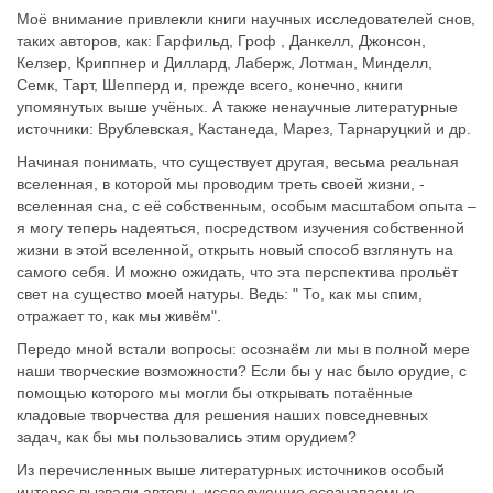
Моё внимание привлекли книги научных исследователей снов,
таких авторов, как: Гарфильд, Гроф , Данкелл, Джонсон,
Келзер, Криппнер и Диллард, Лаберж, Лотман, Минделл,
Семк, Тарт, Шепперд и, прежде всего, конечно, книги
упомянутых выше учёных. А также ненаучные литературные
источники: Врублевская, Кастанеда, Марез, Тарнаруцкий и др.
Начиная понимать, что существует другая, весьма реальная
вселенная, в которой мы проводим треть своей жизни, -
вселенная сна, с её собственным, особым масштабом опыта –
я могу теперь надеяться, посредством изучения собственной
жизни в этой вселенной, открыть новый способ взглянуть на
самого себя. И можно ожидать, что эта перспектива прольёт
свет на существо моей натуры. Ведь: " То, как мы спим,
отражает то, как мы живём".
Передо мной встали вопросы: осознаём ли мы в полной мере
наши творческие возможности? Если бы у нас было орудие, с
помощью которого мы могли бы открывать потаённые
кладовые творчества для решения наших повседневных
задач, как бы мы пользовались этим орудием?
Из перечисленных выше литературных источников особый
интерес вызвали авторы, исследующие осознаваемые,