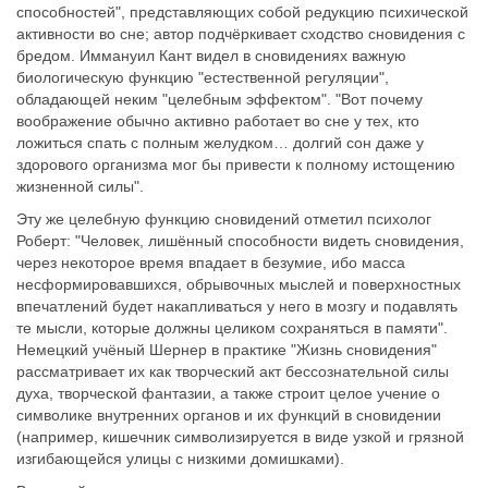
способностей", представляющих собой редукцию психической
активности во сне; автор подчёркивает сходство сновидения с
бредом. Иммануил Кант видел в сновидениях важную
биологическую функцию "естественной регуляции",
обладающей неким "целебным эффектом". "Вот почему
воображение обычно активно работает во сне у тех, кто
ложиться спать с полным желудком… долгий сон даже у
здорового организма мог бы привести к полному истощению
жизненной силы".
Эту же целебную функцию сновидений отметил психолог
Роберт: "Человек, лишённый способности видеть сновидения,
через некоторое время впадает в безумие, ибо масса
несформировавшихся, обрывочных мыслей и поверхностных
впечатлений будет накапливаться у него в мозгу и подавлять
те мысли, которые должны целиком сохраняться в памяти".
Немецкий учёный Шернер в практике "Жизнь сновидения"
рассматривает их как творческий акт бессознательной силы
духа, творческой фантазии, а также строит целое учение о
символике внутренних органов и их функций в сновидении
(например, кишечник символизируется в виде узкой и грязной
изгибающейся улицы с низкими домишками).