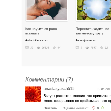
Как научиться рано
Перестать ходить по
вставать
замкнутому кругу
Андрей Плетенев
Анна Щепотина
39
26528
44
9
7847
12
Комментарии (7)
anastasyasch515
10.05.201
Бытует расхожее мнение, что привычка в
меня, совершенно не срабатывает это пр
Ответить
Оцените коммент:
0