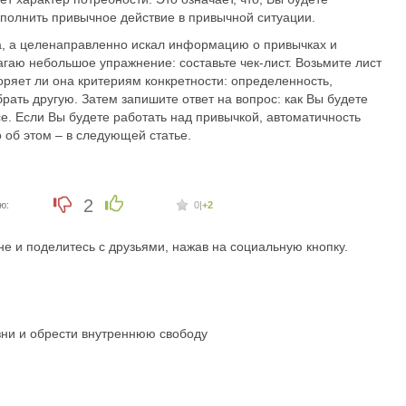
ыполнить привычное действие в привычной ситуации.
еса, а целенаправленно искал информацию о привычках и
агаю небольшое упражнение: составьте чек-лист. Возьмите лист
оряет ли она критериям конкретности: определенность,
брать другую. Затем запишите ответ на вопрос: как Вы будете
се. Если Вы будете работать над привычкой, автоматичность
 об этом – в следующей статье.
2
ю:
0
|
+2
е и поделитесь с друзьями, нажав на социальную кнопку.
зни и обрести внутреннюю свободу