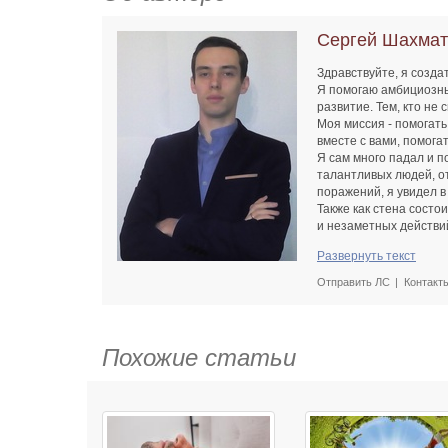
Сергей Шахмат
Здравствуйте, я созда
Я помогаю амбициозным
развитие. Тем, кто не 
Моя миссия - помогать
вместе с вами, помога
Я сам много падал и п
талантливых людей, о
поражений, я увидел в
Также как стена состо
и незаметных действи
привычки закаляют хар
Развернуть текст
силы.
Развивайте хорошие пр
Отправить ЛС
Контакт
Похожие статьи