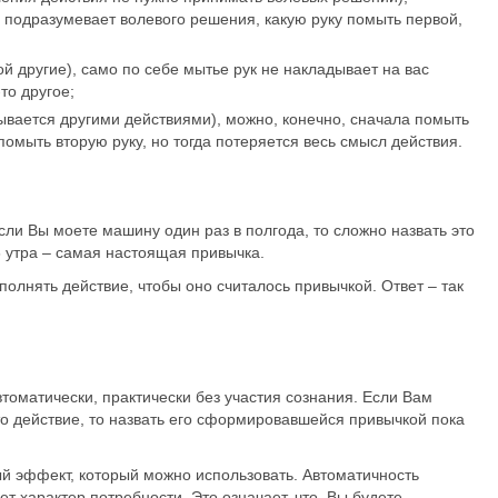
 подразумевает волевого решения, какую руку помыть первой,
ой другие), само по себе мытье рук не накладывает на вас
то другое;
вается другими действиями), можно, конечно, сначала помыть
 помыть вторую руку, но тогда потеряется весь смысл действия.
сли Вы моете машину один раз в полгода, то сложно назвать это
6 утра – самая настоящая привычка.
полнять действие, чтобы оно считалось привычкой. Ответ – так
оматически, практически без участия сознания. Если Вам
то действие, то назвать его сформировавшейся привычкой пока
ый эффект, который можно использовать. Автоматичность
т характер потребности. Это означает, что, Вы будете