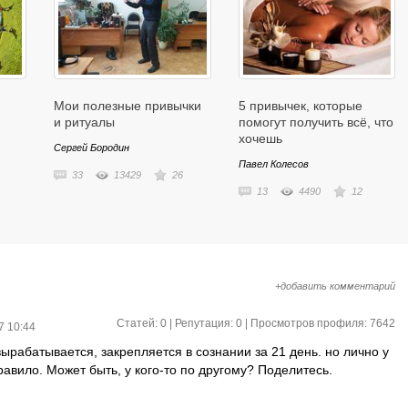
Мои полезные привычки
5 привычек, которые
и ритуалы
помогут получить всё, что
хочешь
Сергей Бородин
Павел Колесов
33
13429
26
13
4490
12
+добавить комментарий
Статей: 0 | Репутация:
0
| Просмотров профиля: 7642
7 10:44
ырабатывается, закрепляется в сознании за 21 день. но лично у
авило. Может быть, у кого-то по другому? Поделитесь.