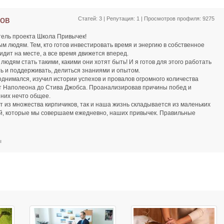
ов
Статей: 3 | Репутация:
1
| Просмотров профиля: 9275
тель проекта Школа Привычек!
 людям. Тем, кто готов инвестировать время и энергию в собственное
сидит на месте, а все время движется вперед.
 людям стать такими, какими они хотят быть! И я готов для этого работать
ть и поддерживать, делиться знаниями и опытом.
однимался, изучил истории успехов и провалов огромного количества
т Наполеона до Стива Джобса. Проанализировав причины побед и
 них нечто общее.
ит из множества кирпичиков, так и наша жизнь складывается из маленьких
й, которые мы совершаем ежедневно, наших привычек. Правильные
актер, приводят к успеху и богатству. Неправильные - отнимают время и
ивычки! А я вам в этом помогу!
ы