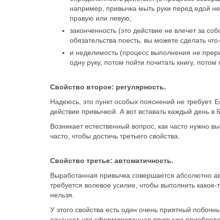
например, привычка мыть руки перед едой не
правую или левую;
законченность (это действие не влечет за соб
обязательства поесть, вы можете сделать что-
и неделимость (процесс выполнения не преры
одну руку, потом пойти почитать книгу, потом
Свойство второе: регулярность.
Надеюсь, это пункт особых пояснений не требует. Е
действие привычкой. А вот вставать каждый день в 
Возникает естественный вопрос, как часто нужно вы
часто, чтобы достичь третьего свойства.
Свойство третье: автоматичность.
Выработанная привычка совершается абсолютно авт
требуется волевое усилие, чтобы выполнить какое-
нельзя.
У этого свойства есть один очень приятный побочн
означает, что сформированная привычка приобретае