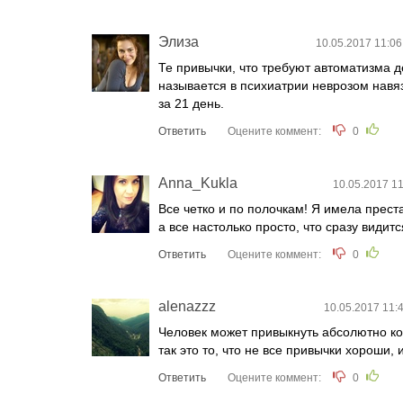
Элиза
10.05.2017 11:06
Те привычки, что требуют автоматизма д
называется в психиатрии неврозом навя
за 21 день.
Ответить
Оцените коммент:
0
Anna_Kukla
10.05.2017 11
Все четко и по полочкам! Я имела преста
а все настолько просто, что сразу вид
Ответить
Оцените коммент:
0
alenazzz
10.05.2017 11:
Человек может привыкнуть абсолютно ко 
так это то, что не все привычки хороши,
Ответить
Оцените коммент:
0