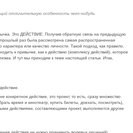
ющий отличительную особенность чего-нибудь.
ивычка. Это ДЕЙСТВИЕ. Получив обратную связь на предыдущую
 В прошлый раз была рассмотрена самая распространенная
о характера или качество личности. Такой подход, как правило,
одить к привычке, как к действию (комплексу действий), которое
изма. И тут мы приходим к теме настоящей статьи. Итак,
 действие.
не конкретное действие, это проект, то есть, сразу множество
ать время и кинотеатр, купить билеты, доехать, посмотреть),
ыми действиями, составляющими проект, выполняются другие
шения действия не нужно принимать волевых решений),