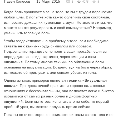
Павел Колесов
13 Март 2015
3
4078
5
Когда боль проникает в ваше тело, то вы с трудом переносите
любой шум. В попытке хоть как-то облегчить своё состояние,
вы просите домашних «уменьшить звук». Но знаете ли вы, что
можете так же регулировать и своё самочувствие? Например,
уменьшить головную боль.
Чтобы воздействовать на проблему в теле, вам необходимо
связать её с каким-нибудь символом или образом.
Подсознанию гораздо легче понять ваши просьбы, если вы
передадите их в виде картинок, через эмоции и свои
ощущения. Поэтому многие техники по облегчению боли
основаны на визуализации. Воздействуя на боль через образ,
вы можете её приглушить или совсем убрать из тела.
Одним из таких примеров является
техника «Визуальная
шкала»
. При достаточной практике и хорошо налаженных
отношениях с бессознательным, она позволяет легко и быстро
избавиться от самых разных болей и дискомфортных
ощущений. Если вы готовы испытать это на себе, то первый
пробный урок, вы можете получить прямо сейчас.
Пока вы не очень хорошо понимаете сигналы своего тела и не