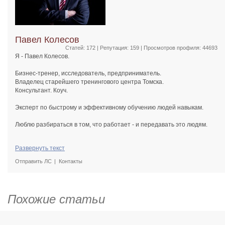
Павел Колесов
Статей: 172 | Репутация:
159
| Просмотров профиля: 44693
Я - Павел Колесов.
Бизнес-тренер, исследователь, предприниматель.
Владелец старейшего тренингового центра Томска.
Консультант. Коуч.
Эксперт по быстрому и эффективному обучению людей навыкам.
Люблю разбираться в том, что работает - и передавать это людям.
Терпеть не могу длинные, сложные и долгие пути.
Развернуть текст
Люблю достигать результатов быстро и легко.
И люблю обучать этому людей.
Отправить ЛС
Контакты
Постоянно обучаюсь, развиваюсь и смотрю, как еще можно сделать
проще, легче и лучше.
Похожие статьи
Со списком того, где и как я обучался - можете ознакомиться здесь.
Каждый тренинг и семинар помогал мне двигаться дальше.