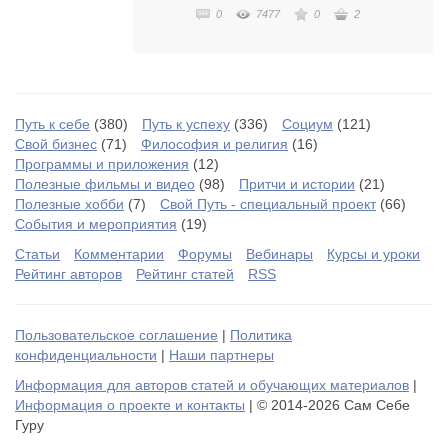
0
7477
0
2
Путь к себе
(380)
Путь к успеху
(336)
Социум
(121)
Свой бизнес
(71)
Философия и религия
(16)
Программы и приложения
(12)
Полезные фильмы и видео
(98)
Притчи и истории
(21)
Полезные хобби
(7)
Свой Путь - специальный проект
(66)
События и мероприятия
(19)
Статьи
Комментарии
Форумы
Вебинары
Курсы и уроки
Рейтинг авторов
Рейтинг статей
RSS
Пользовательское соглашение
|
Политика
конфиденциальности
|
Наши партнеры
Информация для авторов статей и обучающих материалов
|
Информация о проекте и контакты
| © 2014-2026 Сам Себе
Гуру