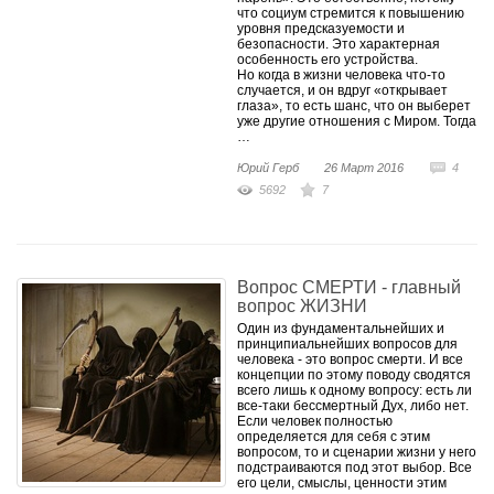
что социум стремится к повышению
уровня предсказуемости и
безопасности. Это характерная
особенность его устройства.
Но когда в жизни человека что-то
случается, и он вдруг «открывает
глаза», то есть шанс, что он выберет
уже другие отношения с Миром. Тогда
…
Юрий Герб
26 Март 2016
4
5692
7
Вопрос СМЕРТИ - главный
вопрос ЖИЗНИ
Один из фундаментальнейших и
принципиальнейших вопросов для
человека - это вопрос смерти. И все
концепции по этому поводу сводятся
всего лишь к одному вопросу: есть ли
все-таки бессмертный Дух, либо нет.
Если человек полностью
определяется для себя с этим
вопросом, то и сценарии жизни у него
подстраиваются под этот выбор. Все
его цели, смыслы, ценности этим