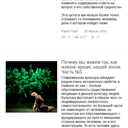
изменять содержание ответа на
вопрос о его собственной сущности».
Эта цитата как нельзя более точно
отражает то понимание человека,
речь о котором пойдет ниже.
Юрий Герб
18 Апрель 2016
16
4137
10
Почему мы живем так, как
живем: кризис нашей эпохи.
Часть №1
Современная культура обладает
рядом очень интересных свойств, и
главное из них – полная
обусловленность существования
входящих в данную культуру людей.
Культура выступает в образе чего-то
индивидуально-личностного,
самостоятельного: по большей части
не зависящего от человека, но
полностью его обуславливающего =
фундирующего не просто внешнюю
сторону жизни человека, но и его
экзистенцию. То есть человек здесь