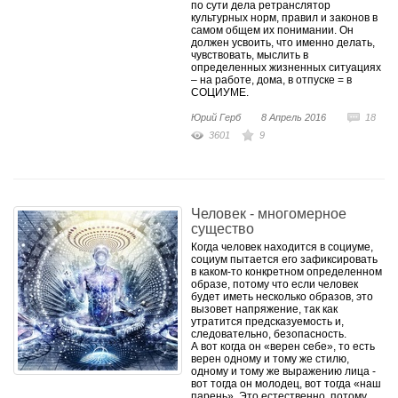
по сути дела ретранслятор
культурных норм, правил и законов в
самом общем их понимании. Он
должен усвоить, что именно делать,
чувствовать, мыслить в
определенных жизненных ситуациях
– на работе, дома, в отпуске = в
СОЦИУМЕ.
Юрий Герб
8 Апрель 2016
18
3601
9
Человек - многомерное
существо
Когда человек находится в социуме,
социум пытается его зафиксировать
в каком-то конкретном определенном
образе, потому что если человек
будет иметь несколько образов, это
вызовет напряжение, так как
утратится предсказуемость и,
следовательно, безопасность.
А вот когда он «верен себе», то есть
верен одному и тому же стилю,
одному и тому же выражению лица -
вот тогда он молодец, вот тогда «наш
парень». Это естественно, потому