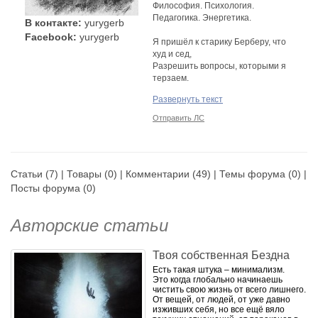
Философия. Психология.
Педагогика. Энергетика.
В контакте:
yurygerb
Facebook:
yurygerb
Я пришёл к старику Берберу, что
худ и сед,
Разрешить вопросы, которыми я
терзаем.
«Я гляжу, мой сын, сквозь тебя
Развернуть текст
бьет горячий свет, -
Так вот, ты ему не хозяин.
Отправить ЛС
Бойся мутной воды и наград за
свои труды,
Будь защитником розе, голубю и
Статьи
(7) |
Товары
(0) |
Комментарии
(49) |
Темы форума
(0) |
— дракону.
Видишь, люди вокруг тебя
Посты форума
(0)
громоздят ады, -
Покажи им, что может быть по-
Авторские статьи
другому.
Помни, что ни чужой войны, ни
Твоя собственная Бездна
дурной молвы,
Есть такая штука – минимализм.
Ни злой немочи, ненасытной,
Это когда глобально начинаешь
будто волчица -
чистить свою жизнь от всего лишнего.
Ничего страшнее тюрьмы твоей
От вещей, от людей, от уже давно
головы
изживших себя, но все ещё вяло