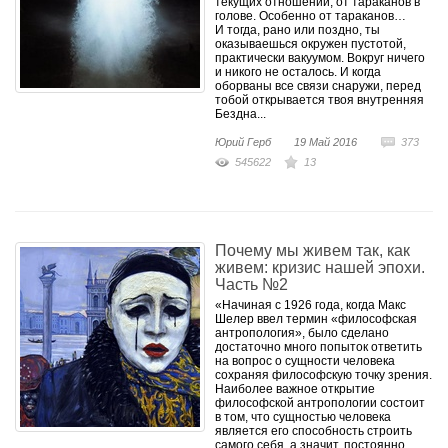
Никогда с тобой не случится».
текущих отношений, от тараканов в
голове. Особенно от тараканов…
И тогда, рано или поздно, ты
оказываешься окружен пустотой,
практически вакуумом. Вокруг ничего
и никого не осталось. И когда
оборваны все связи снаружи, перед
тобой открывается твоя внутренняя
Бездна...
Юрий Герб
19 Май 2016
373
545622
13
Почему мы живем так, как
живем: кризис нашей эпохи.
Часть №2
«Начиная с 1926 года, когда Макс
Шелер ввел термин «философская
антропология», было сделано
достаточно много попыток ответить
на вопрос о сущности человека
сохраняя философскую точку зрения.
Наиболее важное открытие
философской антропологии состоит
в том, что сущностью человека
является его способность строить
самого себя, а значит, постоянно