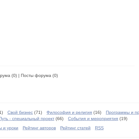
рума
(0) |
Посты форума
(0)
1)
Свой бизнес
(71)
Философия и религия
(16)
Программы и п
Путь - специальный проект
(66)
События и мероприятия
(19)
ы и уроки
Рейтинг авторов
Рейтинг статей
RSS