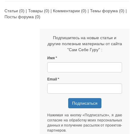
руках, очень не фиговая задача, я вам
скажу :)
Статьи
(0) |
Товары
(0) |
Комментарии
(0) |
Темы форума
(0) |
Моя страница на Facebook:
Посты форума
(0)
https://www.facebook.com/taisiya.kudashkina/
Подпишитесь на новые статьи и
другие полезные материалы от сайта
"Сам Себе Гуру" :
Имя
Email
Подписаться
Нажимая на кнопку «Подписаться», я даю
согласие на обработку моих персональных
данных
и получение рассылок от
проектов-
партнеров
.