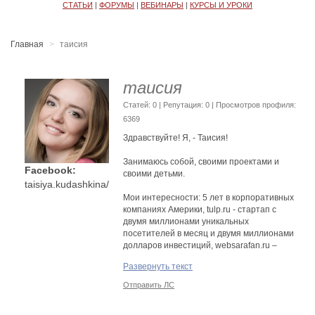
СТАТЬИ
|
ФОРУМЫ
|
ВЕБИНАРЫ
|
КУРСЫ И УРОКИ
Главная
таисия
таисия
Cтатей: 0 | Репутация:
0
| Просмотров профиля:
6369
Здравствуйте! Я, - Таисия!
Занимаюсь собой, своими проектами и
Facebook:
своими детьми.
taisiya.kudashkina/
Мои интересности: 5 лет в корпоративных
компаниях Америки, tulp.ru - стартап с
двумя миллионами уникальных
посетителей в месяц и двумя миллионами
долларов инвестиций, websarafan.ru –
стартап с полуторогодовалой историей и
Развернуть текст
сотнями тысяч подписчиков и слушателей.
Отправить ЛС
Участвую только в своих проектах: два
бизнеса и двое детей, четыре стартапа на