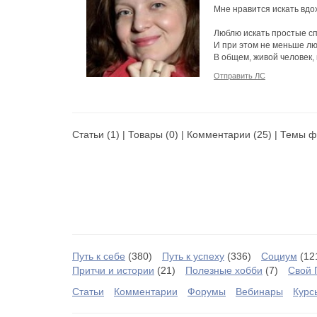
Мне нравится искать вдо
Люблю искать простые с
И при этом не меньше л
В общем, живой человек, 
Отправить ЛС
Статьи
(1) |
Товары
(0) |
Комментарии
(25) |
Темы ф
Путь к себе
(380)
Путь к успеху
(336)
Социум
(12
Притчи и истории
(21)
Полезные хобби
(7)
Свой 
Статьи
Комментарии
Форумы
Вебинары
Курс