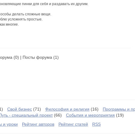
хновляющие пинки для себя и раздавать их другим.
пособы делать сложные вещи.
юблю усложнять простые.
как многие.
орума
(0) |
Посты форума
(1)
1)
Свой бизнес
(71)
Философия и религия
(16)
Программы и п
Путь - специальный проект
(66)
События и мероприятия
(19)
ы и уроки
Рейтинг авторов
Рейтинг статей
RSS