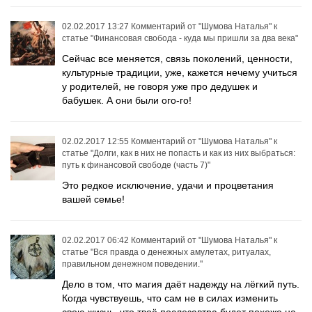
02.02.2017 13:27
Комментарий от
"Шумова Наталья"
к
статье
"Финансовая свобода - куда мы пришли за два века"
Сейчас все меняется, связь поколений, ценности,
культурные традиции, уже, кажется нечему учиться
у родителей, не говоря уже про дедушек и
бабушек. А они были ого-го!
02.02.2017 12:55
Комментарий от
"Шумова Наталья"
к
статье
"Долги, как в них не попасть и как из них выбраться:
путь к финансовой свободе (часть 7)"
Это редкое исключение, удачи и процветания
вашей семье!
02.02.2017 06:42
Комментарий от
"Шумова Наталья"
к
статье
"Вся правда о денежных амулетах, ритуалах,
правильном денежном поведении."
Дело в том, что магия даёт надежду на лёгкий путь.
Когда чувствуешь, что сам не в силах изменить