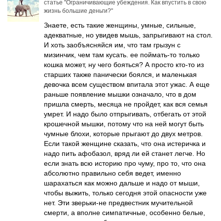
статье
"Ограничивающие убеждения. Как впустить в свою
жизнь большие деньги?"
Знаете, есть такие женщины, умные, сильные,
адекватные, но увидев мышь, запрыгивают на стол.
И хоть заобъясняйся им, что там грызун с
мизинчик, чем там кусать. ее поймать-то только
кошка может, ну чего бояться? А просто кто-то из
старших также панически боялся, и маленькая
девочка всем существом впитала этот ужас. А еще
раньше появление мышки означало, что в дом
пришла смерть, месяца не пройдет, как вся семья
умрет. И надо было отпрыгивать, отбегать от этой
крошечной мышки, потому что на ней могут быть
чумные блохи, которые прыгают до двух метров.
Если такой женщине сказать, что она истеричка и
надо пить афобазол, вряд ли ей станет легче. Но
если знать всю историю про чуму, про то, что она
абсолютно правильно себя ведет, именно
шарахаться как можно дальше и надо от мыши,
чтобы выжить, только сегодня этой опасности уже
нет. Эти зверьки-не предвестник мучительной
смерти, а вполне симпатичные, особенно белые,