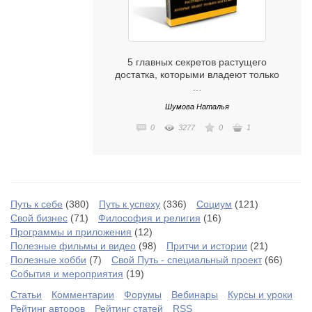
5 главных секретов растущего
достатка, которыми владеют только
…
Шумова Наталья
0
3277
0
1
Путь к себе
(380)
Путь к успеху
(336)
Социум
(121)
Свой бизнес
(71)
Философия и религия
(16)
Программы и приложения
(12)
Полезные фильмы и видео
(98)
Притчи и истории
(21)
Полезные хобби
(7)
Свой Путь - специальный проект
(66)
События и мероприятия
(19)
Статьи
Комментарии
Форумы
Вебинары
Курсы и уроки
Рейтинг авторов
Рейтинг статей
RSS