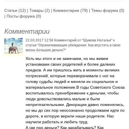
опыте, который тоже совсем не
был гладким. Теперь, оглядываясь
Статьи
(12) |
Товары
(2) |
Комментарии
(79) |
Темы форума
(0)
назад, я хорошо понимаю, где
были ошибки, а где правильные
|
Посты форума
(0)
действия, и хочу поделиться с
вами всем, что я знаю и умею.
Комментарии
Расскажу, как правильно
обращаться с деньгами, как жить
без долгов и кредитов, как
22.03.2017 12:58
Комментарий от
"Шумова Наталья"
к
научиться делать накопления, а
статье
"Ограничивающие убеждения. Как впустить в свою
со временем, ваши накопления
жизнь большие деньги?"
начнут работать на вас.
Хоть мы этого и не замечаем, но мы живем
установками своих родителей и более далеких
предков. А им пришлось жить в моменты великих
потрясений, которые переворачивали с ног на
голову судьбы людей и меняли их социальное и
материальное положение.В годы Советского Союза
воспитывалось пренебрежение к деньгам, чтобы
люди довольствовались малым и были
непритязательными. Декорации давно поменялись,
но мы до сих пор неосознанно продолжаем идти по
дороге, в которую верили наши родители. Нас
научили работать и любить труд
А где про деньги? Как зарабатывать? Как