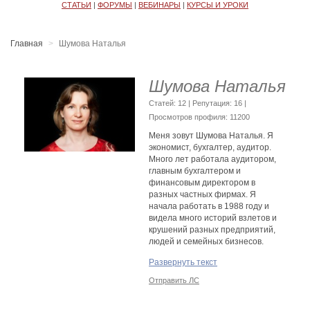
СТАТЬИ
|
ФОРУМЫ
|
ВЕБИНАРЫ
|
КУРСЫ И УРОКИ
Главная
Шумова Наталья
Шумова Наталья
Cтатей: 12 | Репутация:
16
|
Просмотров профиля: 11200
Меня зовут Шумова Наталья. Я
экономист, бухгалтер, аудитор.
Много лет работала аудитором,
главным бухгалтером и
финансовым директором в
разных частных фирмах. Я
начала работать в 1988 году и
видела много историй взлетов и
крушений разных предприятий,
людей и семейных бизнесов.
Видела и возрождения из пепла,
Развернуть текст
много всего произошло за эти
более, чем четверть века. Я
Отправить ЛС
многому научилась на этих
историях и на собственном