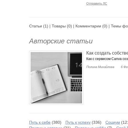
Отправить ЛС
Статьи
(1) |
Товары
(0) |
Комментарии
(0) |
Темы фо
Авторские статьи
Как создать собст
​Как с сервисом Canva с
Полина Михайлова
6 Фе
Путь к себе
(380)
Путь к успеху
(336)
Социум
(12