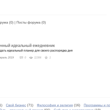
рума
(0) |
Посты форума
(0)
венный идеальный ежедневник
оздать идеальный планер для своего распорядка дня
враль 2019
0
11306
1
1)
Свой бизнес
(71)
Философия и религия
(16)
Программы и п