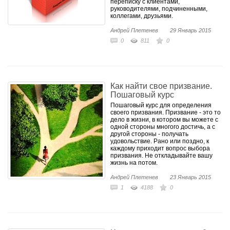
переписку с клиентами,
руководителями, подчиненными,
коллегами, друзьями.
Андрей Плетенев
29 Январь 2015
0
811
0
Как найти свое призвание.
Пошаговый курс
Пошаговый курс для определения
своего призвания. Призвание - это то
дело в жизни, в котором вы можете с
одной стороны многого достичь, а с
другой стороны - получать
удовольствие. Рано или поздно, к
каждому приходит вопрос выбора
призвания. Не откладывайте вашу
жизнь на потом.
Андрей Плетенев
23 Январь 2015
1
4188
0