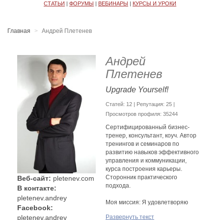
СТАТЬИ
|
ФОРУМЫ
|
ВЕБИНАРЫ
|
КУРСЫ И УРОКИ
Главная
Андрей Плетенев
Андрей
Плетенев
Upgrade Yourself!
Cтатей: 12 | Репутация:
25
|
Просмотров профиля: 35244
Сертифицированный бизнес-
тренер, консультант, коуч. Автор
тренингов и семинаров по
развитию навыков эффективного
управления и коммуникации,
курса построения карьеры.
Сторонник практического
Веб-сайт:
pletenev.com
подхода.
В контакте:
pletenev.andrey
Моя миссия: Я удовлетворяю
Facebook:
глубинную потребность людей к
pletenev.andrey
Развернуть текст
совершенствованию. Делаю