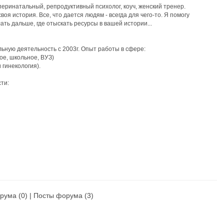
перинатальный, репродуктивный психолог, коуч, женский тренер.
воя история. Все, что дается людям - всегда для чего-то. Я помогу
лать дальше, где отыскать ресурсы в вашей истории...
ную деятельность с 2003г. Опыт работы в сфере:
ое, школьное, ВУЗ)
 гинекология).
ти:
огия
компетенции:
ультирование
енки, неуверенность
ор, карьера
ия (неуверенность, страхи, тревожность, неврозы, депрессии,
рума
(0) |
Посты форума
(3)
лом, весом