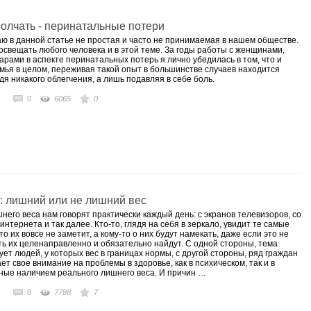
ование
молчать - перинатальные потери
аю в данной статье не простая и часто не принимаемая в нашем обществе.
освещать любого человека и в этой теме. За годы работы с женщинами,
арами в аспекте перинатальных потерь я лично убедилась в том, что и
я, конфликты
емья в целом, переживая такой опыт в большинстве случаев находится
тношения
дя никакого облегчения, а лишь подавляя в себе боль.
 вопросам беременности
0
6065
0
ности
ость
сть
ния в период беременности
ез супруга
отовке к ЭКО, вынашиванию при ЭКО
е с негативным опытом в родах
: лишний или не лишний вес
х с супругом, детьми, родственниками в разных семестрах
него веса нам говорят практически каждый день: с экранов телевизоров, со
 интернета и так далее. Кто-то, глядя на себя в зеркало, увидит те самые
ия
о их вовсе не заметит, а кому-то о них будут намекать, даже если это не
ые с абортивной процедурой (постабортный период, постабортный
ать их целенаправленно и обязательно найдут. С одной стороны, тема
ет людей, у которых вес в границах нормы, с другой стороны, ряд граждан
т свое внимание на проблемы в здоровье, как в психическом, так и в
ние (выкидыши, замершая беременность)
ные наличием реального лишнего веса. И причин …
 вторичное)
третьей беременности
8
7788
7