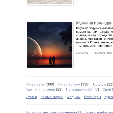
Психологическое сопров
4. Метафорические ассоц
личном, семейном простр
с профессией, с настоящ
Мужчина и женщина
5. Расстановки - модели
Когда молодую семью поз
Г.Г., направлена на раб
самым частым пожеланием
передаваемыми из покол
совета, как ее определит
историей своего рождени
любовь, что такое взаимо
пришло? К сожалению, на
осознание причин психол
тем, взаимоотношения в п
истории), осознанием и
и моделированием будущ
Надежда
26 Март 2015
6. Пульсационно-релакс
снятия стресса, эмоцион
Провожу:
- консультации очные и 
- вебинары
Путь к себе
(380)
Путь к успеху
(336)
Социум
(12
- тренинги и семинары о
Притчи и истории
(21)
Полезные хобби
(7)
Свой 
- психологические игры
- игры с ассоциативным
Статьи
Комментарии
Форумы
Вебинары
Курс
Являюсь ведущей:
- авторских тренингов
- семинаров
Пользовательское соглашение
|
Политика конфиден