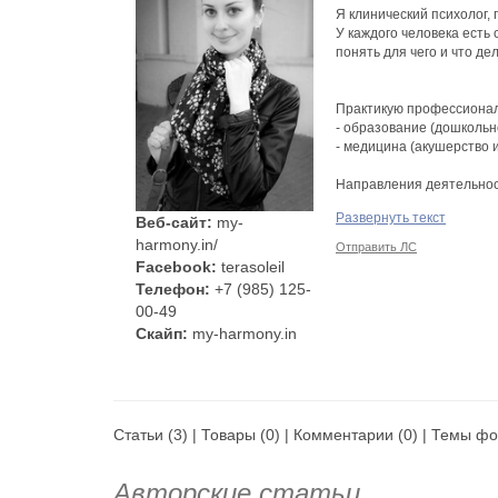
Я клинический психолог, 
У каждого человека есть с
понять для чего и что де
Практикую профессиональ
- образование (дошкольн
- медицина (акушерство и
Направления деятельнос
● Перинатальная психол
Развернуть текст
Веб-сайт:
my-
● Возрастная психология
● Семейная психология
harmony.in/
Отправить ЛС
Facebook:
terasoleil
Мои профессиональные 
Телефон:
+7 (985) 125-
00-49
1. Индивидуальное конс
Скайп:
my-harmony.in
- жизненные кризисы
- возрастные кризисы
- неустойчивость самооц
- профессиональный выб
- потеря работы
- эмоциональные состоян
Статьи
(3) |
Товары
(0) |
Комментарии
(0) |
Темы фо
одиночество)
- недовольство своим те
Авторские статьи
- выбор спутника жизни