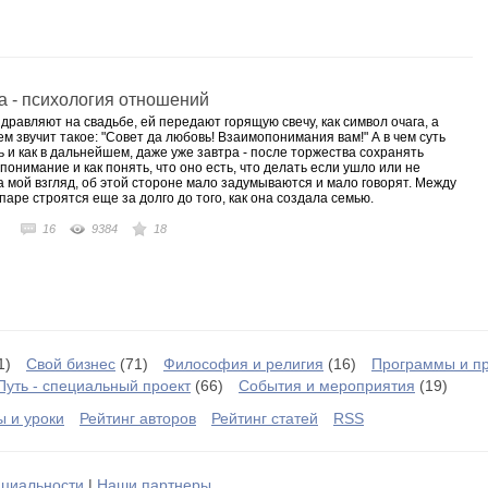
ождение в случае перинатальных потерь.
иативные карты - быстрый способ познать себя и других, проблемы в
анстве, отношения с супругом, детьми, с родом, отношения с деньгами,
им или будущем и многое другое.
 - психология отношений
рование психологического пространства. Авторская техника Филипповой
дравляют на свадьбе, ей передают горящую свечу, как символ очага, а
оту с семейной историей, с семейными мифами, установками
 звучит такое: "Совет да любовь! Взаимопонимания вам!" А в чем суть
ения в поколение, партнерскими отношениями, привязанностями,
ь и как в дальнейшем, даже уже завтра - после торжества сохранять
я, онтогенетическими проблемами, включая пренатальный период,
понимание и как понять, что оно есть, что делать если ушло или не
 мой взгляд, об этой стороне мало задумываются и мало говорят. Между
огических проблем в прошлом (в том числе до рождения и в семейной
аре строятся еще за долго до того, как она создала семью.
 изменением индивидуальных жизненных сценариев, прогнозированием
его.
16
9384
18
ационный массаж - метод разрешения мышечных зажимов, блоков,
ального напряжения.
онлайн
1)
Свой бизнес
(71)
Философия и религия
(16)
Программы и п
чно и онлайн
Путь - специальный проект
(66)
События и мероприятия
(19)
и метафорическими картами
ы и уроки
Рейтинг авторов
Рейтинг статей
RSS
циальности
|
Наши партнеры