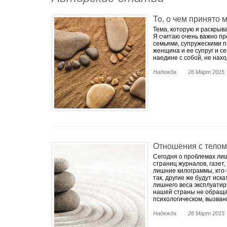
2. Семейное консультир
То, о чем принято 
- создание семьи
- предразводный кризис
Тема, которую я раскрыв
Я считаю очень важно пр
- постразводный кризис
семьями, супружескими п
- супружеские отношени
женщина и ее супруг и с
- детско-родительские о
наедине с собой, не нахо
3. Консультирование по
Надежда
26 Март 2015
- планирование беремен
- неожиданная беременн
- нежеланная беременно
- эмоциональные состоя
- вынашивание ребёнка б
- переживания при подг
- переживания, связанны
- страхи перед родами
Отношения с телом
- сложности в отношения
Сегодня о проблемах лиш
беременности
страниц журналов, газет,
- послеродовая депресс
лишние килограммы, кто-т
- переживания, связанн
так, другие же будут иск
синдром)
лишнего веса эксплуатиру
нашей страны не обращае
- привычное невынашива
психологическом, вызван
- бесплодие (первичное,
- планирование второй/
Надежда
26 Март 2015