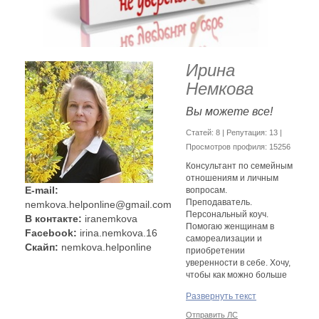
Ирина
Немкова
Вы можете все!
Cтатей: 8 | Репутация:
13
|
Просмотров профиля: 15256
Консультант по семейным
отношениям и личным
E-mail:
вопросам.
Преподаватель.
nemkova.helponline@gmail.com
Персональный коуч.
В контакте:
iranemkova
Помогаю женщинам в
Facebook:
irina.nemkova.16
самореализации и
Скайп:
nemkova.helponline
приобретении
уверенности в себе. Хочу,
чтобы как можно больше
женщин стали успешными
Развернуть текст
и счастливыми.
Консультирую по скайпу.
Отправить ЛС