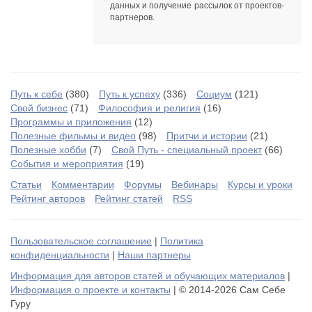
данных
и получение рассылок от
проектов-
партнеров
.
Путь к себе
(380)
Путь к успеху
(336)
Социум
(121)
Свой бизнес
(71)
Философия и религия
(16)
Программы и приложения
(12)
Полезные фильмы и видео
(98)
Притчи и истории
(21)
Полезные хобби
(7)
Свой Путь - специальный проект
(66)
События и мероприятия
(19)
Статьи
Комментарии
Форумы
Вебинары
Курсы и уроки
Рейтинг авторов
Рейтинг статей
RSS
Пользовательское соглашение
|
Политика
конфиденциальности
|
Наши партнеры
Информация для авторов статей и обучающих материалов
|
Информация о проекте и контакты
| © 2014-2026 Сам Себе
Гуру