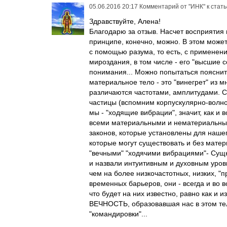
05.06.2016 20:17
Комментарий от
"ИНК"
к стат
Здравствуйте, Алена!
Благодарю за отзыв. Насчет восприятия 
принципе, конечно, можно. В этом может
с помощью разума, то есть, с применен
мироздания, в том числе - его "высшие 
понимания... Можно попытаться пояснит
материальное тело - это "винегрет" из 
различаются частотами, амплитудами. С
частицы (вспомним корпускулярно-волнов
мы - "ходящие вибрации", значит, как и 
всеми материальными и нематериальным
законов, которые установлены для нашег
которые могут существовать и без матери
"вечными" "ходячими вибрациями"- Сущн
и назвали интуитивным и духовным уровн
чем на более низкочастотных, низких, "
временных барьеров, они - всегда и во 
что будет на них известно, равно как и и
ВЕЧНОСТЬ, образовавшая нас в этом тел
"командировки"...