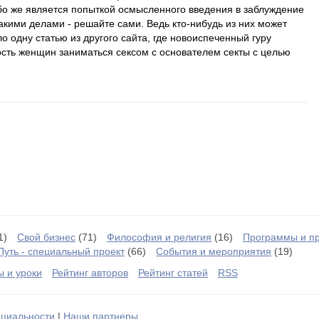
ибо же является попыткой осмысленного введения в заблуждение
такими делами - решайте сами. Ведь кто-нибудь из них может
ило одну статью из другого сайта, где новоиспеченный гуру
сть женщин заниматься сексом с основателем секты с целью
1)
Свой бизнес
(71)
Философия и религия
(16)
Программы и п
Путь - специальный проект
(66)
События и мероприятия
(19)
ы и уроки
Рейтинг авторов
Рейтинг статей
RSS
циальности
|
Наши партнеры