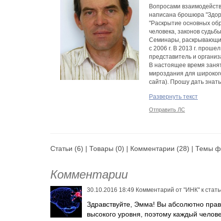
Вопросами взаимодействи
написана брошюра "Здоро
"Раскрытие основных об
человека, законов судьб
Семинары, раскрывающие
с 2006 г. В 2013 г. проше
представитель и организ
В настоящее время заня
мироздания для широког
сайта). Прошу дать знат
готовности, буду сообща
Развернуть текст
Отправить ЛС
Статьи
(6) |
Товары
(0) |
Комментарии
(28) |
Темы ф
Комментарии
30.10.2016 18:49
Комментарий от
"ИНК"
к стат
Здравствуйте, Эмма! Вы абсолютно прав
высокого уровня, поэтому каждый челове