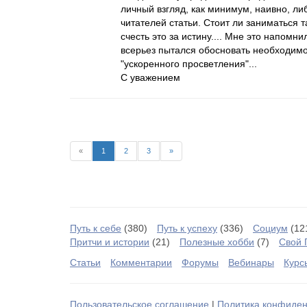
личный взгляд, как минимум, наивно, л
читателей статьи. Стоит ли заниматься 
счесть это за истину.... Мне это напомн
всерьез пытался обосновать необходимо
"ускоренного просветления"...
С уважением
«
1
2
3
»
Путь к себе
(380)
Путь к успеху
(336)
Социум
(12
Притчи и истории
(21)
Полезные хобби
(7)
Свой 
Статьи
Комментарии
Форумы
Вебинары
Курс
Пользовательское соглашение
|
Политика конфиден