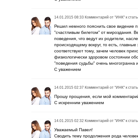
14.01.2015 08:33
Комментарий от
"ИНК"
к стат
Решил немного пояснить свое видение п
"счастливым билетом" от мироздания. В
поведения, что ведут их родители, насл
происходящему вокруг, то есть, главны
соответствуют тому, зачем человек прихо
физиологически здоровом состоянии обои
"поведения судьбы" очень многогранна 
С уважением
14.01.2015 02:37
Комментарий от
"ИНК"
к стат
Прошу прощения, если мой комментарий
С искренним уважением
14.01.2015 02:32
Комментарий от
"ИНК"
к стат
Уважаемый Павел!
Сводить тему продолжения рода человек