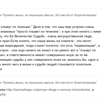
ье
"Прожить жизнь, не лишенную смысла. 38 ответов от Игоря Конюхова"
 плывут по течению." Дело в том, что наш мир устроен очень
з знакомых "просто плывет по течению", и при этом ничего с ними
ому, что Ее Величество Судьба - очень могущественная леди,
 прах.Если понять, что наша жизнь на планете - это нечто
ам мироздания, тогда станет понятно, что есть "первоклашки", а
спрос - они еще ничего не знают и не умеют, вот и "плывут по
ошел, и ответственность имеют совершенно иную за те же
 реакция судьбы у них совершенно иная на, казалось бы, одни и
нь много чего в жизни и судьбе людей становится понятным...
ми
ье
"Прожить жизнь, не лишенную смысла. 38 ответов от Игоря Конюхова"
имер
http://samsebegu.ru/pervye-shagi-v-osnovy-mirozdaniia/
, а
1.php