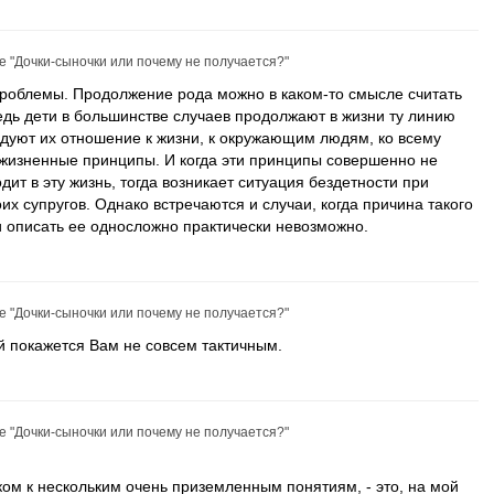
ье
"Дочки-сыночки или почему не получается?"
роблемы. Продолжение рода можно в каком-то смысле считать
едь дети в большинстве случаев продолжают в жизни ту линию
едуют их отношение к жизни, к окружающим людям, ко всему
е жизненные принципы. И когда эти принципы совершенно не
дит в эту жизнь, тогда возникает ситуация бездетности при
х супругов. Однако встречаются и случаи, когда причина такого
и описать ее односложно практически невозможно.
ье
"Дочки-сыночки или почему не получается?"
 покажется Вам не совсем тактичным.
ье
"Дочки-сыночки или почему не получается?"
ом к нескольким очень приземленным понятиям, - это, на мой