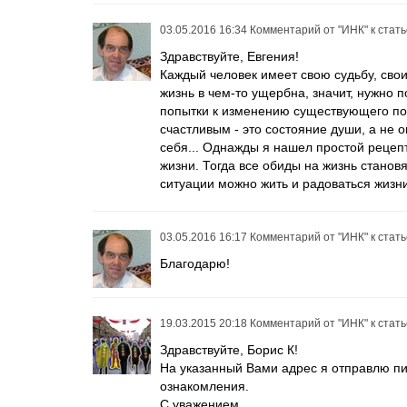
03.05.2016 16:34
Комментарий от
"ИНК"
к стат
Здравствуйте, Евгения!
Каждый человек имеет свою судьбу, свои
жизнь в чем-то ущербна, значит, нужно 
попытки к изменению существующего пор
счастливым - это состояние души, а не 
себя... Однажды я нашел простой рецепт
жизни. Тогда все обиды на жизнь стано
ситуации можно жить и радоваться жизни
03.05.2016 16:17
Комментарий от
"ИНК"
к стат
Благодарю!
19.03.2015 20:18
Комментарий от
"ИНК"
к стат
Здравствуйте, Борис К!
На указанный Вами адрес я отправлю пи
ознакомления.
С уважением