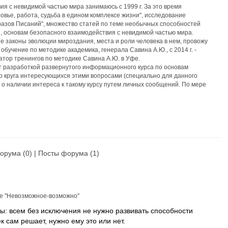
я с невидимой частью мира занимаюсь с 1999 г. За это время
вье, работа, судьба в едином комплексе жизни", исследование
разов Писаний", множество статей по теме необычных способностей
ы, основам безопасного взаимодействия с невидимой частью мира.
 законы эволюции мироздания, места и роли человека в нем, провожу
л обучение по методике академика, генерала Савина А.Ю., с 2014 г. -
атор тренингов по методике Савина А.Ю. в Уфе.
т разработкой развернутого информационного курса по основам
о круга интересующихся этими вопросами (специально для данного
ь о наличии интереса к такому курсу путем личных сообщений. По мере
ть вам о помещении отдельных его частей на инфомаркет сайта.
орума
(0) |
Посты форума
(1)
ье
"Невозможное-возможно"
ы: всем без исключения не нужно развивать способности
к сам решает, нужно ему это или нет.