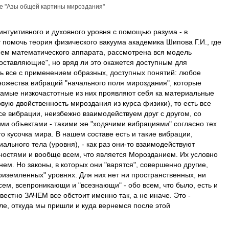
ье
"Азы общей картины мироздания"
интуитивного и духовного уровня с помощью разума - в
 помочь теория физического вакуума академика Шипова Г.И., где
ием математического аппарата, рассмотрена вся модель
составляющие", но вряд ли это окажется доступным для
ь все с применением образных, доступных понятий: любое
множества вибраций "начального поля мироздания", которые
амые низкочастотные из них проявляют себя ка материальные
ую двойственность мироздания из курса физики), то есть все
все вибрации, неизбежно взаимодействуем друг с другом, со
и объектами - такими же "ходячими вибрациями" согласно тех
о кусочка мира. В нашем составе есть и такие вибрации,
ального тела (уровня), - как раз они-то взаимодействуют
остями и вообще всем, что является Морозданием. Их условно
ем. Но законы, в которых они "варятся", совершенно другие,
приземленных" уровнях. Для них нет ни пространственных, ни
всем, всепроникающи и "всезнающи" - обо всем, что было, есть и
звестно ЗАЧЕМ все обстоит именно так, а не иначе. Это -
е, откуда мы пришли и куда вернемся после этой