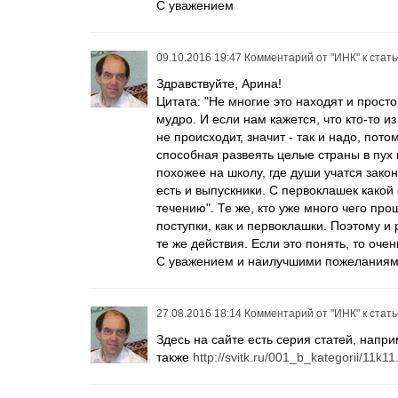
С уважением
09.10.2016 19:47
Комментарий от
"ИНК"
к стат
Здравствуйте, Арина!
Цитата: "Не многие это находят и просто
мудро. И если нам кажется, что кто-то и
не происходит, значит - так и надо, пот
способная развеять целые страны в пух и
похожее на школу, где души учатся закон
есть и выпускники. С первоклашек какой 
течению". Те же, кто уже много чего пр
поступки, как и первоклашки. Поэтому и
те же действия. Если это понять, то оче
С уважением и наилучшими пожелания
27.08.2016 18:14
Комментарий от
"ИНК"
к стат
Здесь на сайте есть серия статей, напр
также
http://svitk.ru/001_b_kategorii/11k1