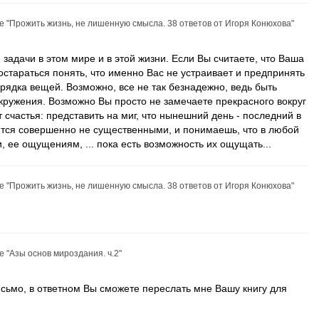
ье
"Прожить жизнь, не лишенную смысла. 38 ответов от Игоря Конюхова"
 задачи в этом мире и в этой жизни. Если Вы считаете, что Ваша
постараться понять, что именно Вас не устраивает и предпринять
ядка вещей. Возможно, все не так безнадежно, ведь быть
окружения. Возможно Вы просто не замечаете прекрасного вокруг
 счастья: представить на миг, что нынешний день - последний в
вятся совершенно не существенными, и понимаешь, что в любой
, ее ощущениям, ... пока есть возможность их ощущать...
ье
"Прожить жизнь, не лишенную смысла. 38 ответов от Игоря Конюхова"
ье
"Азы основ мироздания. ч.2"
сьмо, в ответном Вы сможете переслать мне Вашу книгу для