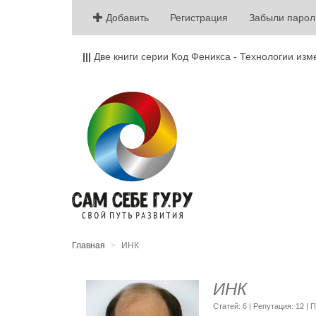
Добавить
Регистрация
Забыли парол
|||
Две книги серии Код Феникса - Технологии изм
Главная
ИНК
ИНК
Cтатей: 6 | Репутация:
12
| 