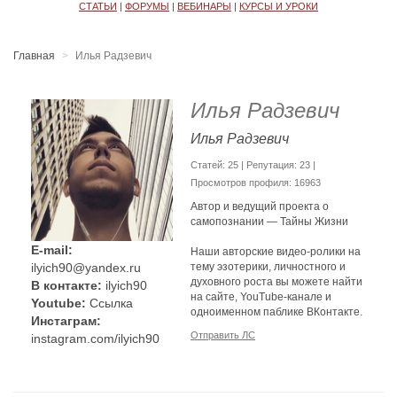
СТАТЬИ
|
ФОРУМЫ
|
ВЕБИНАРЫ
|
КУРСЫ И УРОКИ
Главная
Илья Радзевич
Илья Радзевич
Илья Радзевич
Cтатей: 25 | Репутация:
23
|
Просмотров профиля: 16963
Автор и ведущий проекта о
самопознании — Тайны Жизни
E-mail:
Наши авторские видео-ролики на
ilyich90@yandex.ru
тему эзотерики, личностного и
духовного роста вы можете найти
В контакте:
ilyich90
на сайте, YouTube-канале и
Youtube:
Ссылка
одноименном паблике ВКонтакте.
Инстаграм:
Отправить ЛС
instagram.com/ilyich90