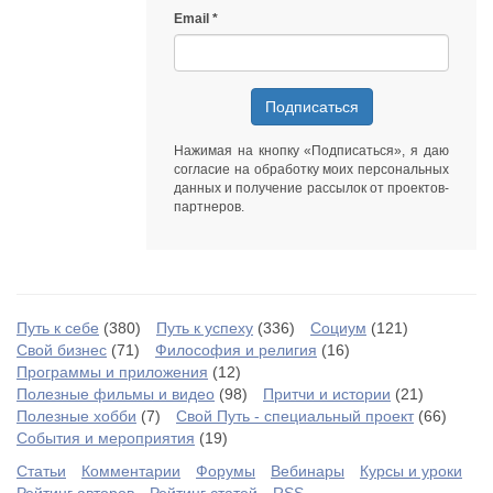
Email
Подписаться
Нажимая на кнопку «Подписаться», я даю
согласие на обработку моих персональных
данных
и получение рассылок от
проектов-
партнеров
.
Путь к себе
(380)
Путь к успеху
(336)
Социум
(121)
Свой бизнес
(71)
Философия и религия
(16)
Программы и приложения
(12)
Полезные фильмы и видео
(98)
Притчи и истории
(21)
Полезные хобби
(7)
Свой Путь - специальный проект
(66)
События и мероприятия
(19)
Статьи
Комментарии
Форумы
Вебинары
Курсы и уроки
Рейтинг авторов
Рейтинг статей
RSS