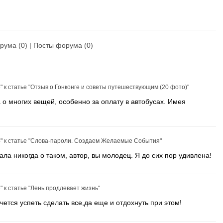
рума
(0) |
Посты форума
(0)
"
к статье
"Отзыв о Гонконге и советы путешествующим (20 фото)"
 о многих вещей, особенно за оплату в автобусах. Имея
"
к статье
"Слова-пароли. Создаем Желаемые События"
ла никогда о таком, автор, вы молодец. Я до сих пор удивлена!
"
к статье
"Лень продлевает жизнь"
чется успеть сделать все,да еще и отдохнуть при этом!