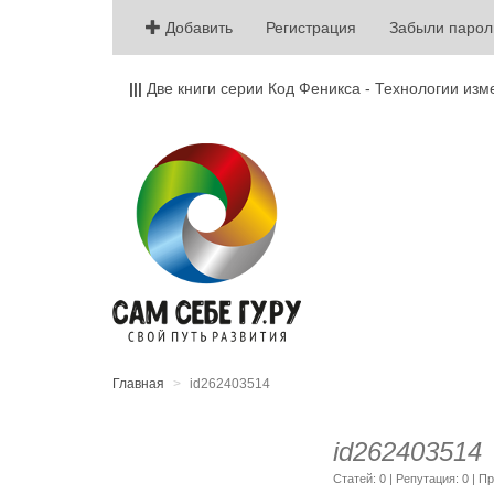
Добавить
Регистрация
Забыли парол
|||
Две книги серии Код Феникса - Технологии изм
Главная
id262403514
id262403514
Cтатей: 0 | Репутация:
0
| П