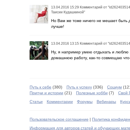
13.04.2016 15:29
Комментарий от
"id262403514
Таисии Кудашкиной"
Но Вам же тоже ничего не мешает быть д
лучше!
13.04.2016 13:15
Комментарий от
"id262403514
Ну, я например умею отдыхать и люблю э
домашнюю работу, как-то совмещаю что-
Путь к себе
(380)
Путь к успеху
(336)
Социум
(12
Притчи и истории
(21)
Полезные хобби
(7)
Свой 
Статьи
Комментарии
Форумы
Вебинары
Курс
Пользовательское соглашение
|
Политика конфиден
Информация для авторов статей и обучающих мат