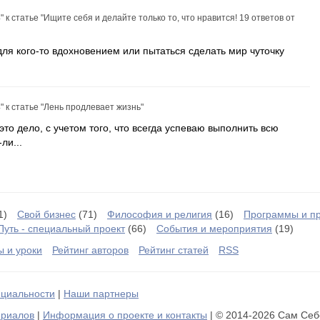
"
к статье
"Ищите себя и делайте только то, что нравится! 19 ответов от
ля кого-то вдохновением или пытаться сделать мир чуточку
"
к статье
"Лень продлевает жизнь"
то дело, с учетом того, что всегда успеваю выполнить всю
ли...
1)
Свой бизнес
(71)
Философия и религия
(16)
Программы и п
Путь - специальный проект
(66)
События и мероприятия
(19)
ы и уроки
Рейтинг авторов
Рейтинг статей
RSS
циальности
|
Наши партнеры
ериалов
|
Информация о проекте и контакты
| © 2014-2026 Сам Себ