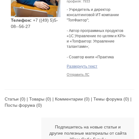
профиля: 7933
- Учредитель и директор
консалтинговой ИТ-компании
Телефон:
+7 ((49) 5)5-
"ТопФактор";
08--56-27
- Автор программных продуктов
«1C:Управление по целям и KPI»
и «Топфактор: Управление
талантами»;
- Соавтор книги «Практика
управления», 2012 год; автор
Развернуть текст
статей по технологии целевого
управления;
Отправить ЛС
- Действующий консультант по
внедрению целевого управления;
Опыт управления бизнесом – 20
Статьи
(0) |
Товары
(0) |
Комментарии
(0) |
Темы форума
(0) |
лет
Посты форума
(0)
Подпишитесь на новые статьи и
другие полезные материалы от сайта