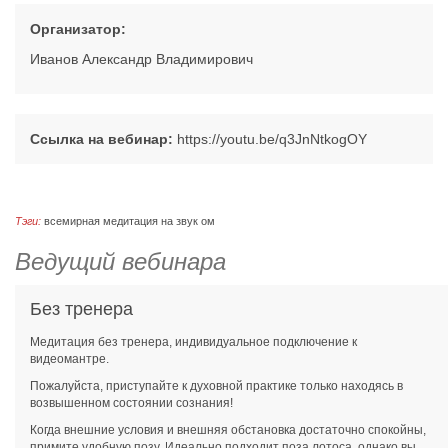
Организатор:
Иванов Александр Владимирович
Ссылка на вебинар:
https://youtu.be/q3JnNtkogOY
Тэги:
всемирная медитация на звук ом
Ведущий вебинара
Без тренера
Медитация без тренера, индивидуальное подключение к
видеомантре.
Пожалуйста, приступайте к духовной практике только находясь в
возвышенном состоянии сознания!
Когда внешние условия и внешняя обстановка достаточно спокойны,
примите удобную позу. Идеально подходит поза лотоса, однако вы