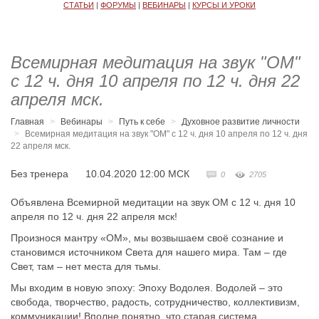
СТАТЬИ
|
ФОРУМЫ
|
ВЕБИНАРЫ
|
КУРСЫ И УРОКИ
Всемирная медитация на звук "ОМ"
с 12 ч. дня 10 апреля по 12 ч. дня 22
апреля мск.
Главная
Вебинары
Путь к себе
Духовное развитие личности
Всемирная медитация на звук "ОМ" с 12 ч. дня 10 апреля по 12 ч. дня
22 апреля мск.
Без тренера
10.04.2020 12:00
МСК
0
2705
Объявлена Всемирной медитации на звук ОМ с 12 ч. дня 10
апреля по 12 ч. дня 22 апреля мск!
Произнося мантру «ОМ», мы возвышаем своё сознание и
становимся источником Света для нашего мира. Там – где
Свет, там – нет места для тьмы.
Мы входим в новую эпоху: Эпоху Водолея. Водолей – это
свобода, творчество, радость, сотрудничество, коллективизм,
коммуникации! Вполне понятно, что старая система