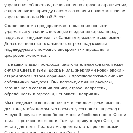
управления обществом, основанная на страхе и ограничении,
сопротивляется приходу нового сознания и нового мышления,
характерного для Новой Эпохи.
Старая система предпринимает последние попытки
удержаться у власти с помощью внедрения страха перед
вирусами, эпидемиями, глобальным кризисом в экономике.
Делаются попытки тотального контроля над каждым
индивидуумом с помощью внедрения чипирования и
цифровой экономики…
На наших глазах происходит заключительная схватка между
силами Света и тьмы, Добра и Зла, энергиями новой эпохи и
старой эпохи.Старое обречено. У противоположных сил нет
собственных ресурсов. Они используют наши ресурсы,
загоняя нас в состояния паники, страха, депрессии,
обречённости и агрессии, ненависти, неприязни.
Мы находимся в воплощении в это сложное время именно
для того, чтобы помочь человечеству совершить переход в
Новую Эпоху как можно более мягко и безболезненно. Свет и
тьма – противоположности. Там, где присутствует Свет, нет
места для тьмы. Поэтому мы должны стать проводниками
Света в этот мир, электродами Света!