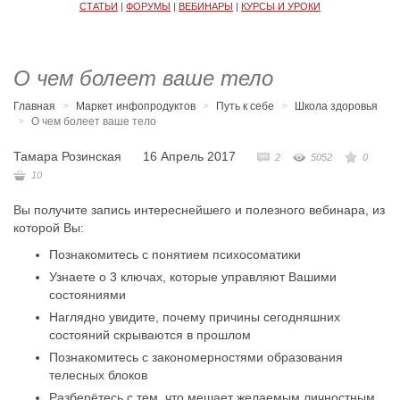
СТАТЬИ
|
ФОРУМЫ
|
ВЕБИНАРЫ
|
КУРСЫ И УРОКИ
О чем болеет ваше тело
Главная
Маркет инфопродуктов
Путь к себе
Школа здоровья
О чем болеет ваше тело
Тамара Розинская
16 Апрель 2017
2
5052
0
10
Вы получите запись интереснейшего и полезного вебинара, из
которой Вы:
Познакомитесь с понятием психосоматики
Узнаете о 3 ключах, которые управляют Вашими
состояниями
Наглядно увидите, почему причины сегодняшних
состояний скрываются в прошлом
Познакомитесь с закономерностями образования
телесных блоков
Разберётесь с тем, что мешает желаемым личностным