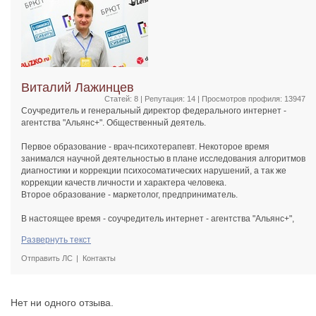
Виталий Лажинцев
Статей: 8 | Репутация:
14
| Просмотров профиля: 13947
Соучредитель и генеральный директор федерального интернет -
агентства "Альянс+". Общественный деятель.
Первое образование - врач-психотерапевт. Некоторое время
занимался научной деятельностью в плане исследования алгоритмов
диагностики и коррекции психосоматических нарушений, а так же
коррекции качеств личности и характера человека.
Второе образование - маркетолог, предприниматель.
В настоящее время - соучредитель интернет - агентства "Альянс+",
эксперт, автор более 70 статей и книги о бизнесе, ведущий мастер –
Развернуть текст
классов о современных тенденциях позиционирования и
продвижения бизнеса в интернете.
Отправить ЛС
Контакты
Сфера деятельности: стратегическое развитие компании "Альянс+",
за взаимодействие с крупными клиентами и партнерами по всему
миру (США, Европа, Юго-Восточная Азия), медиастратегия.
Нет ни одного отзыва.
Среди клиентов «Альянс+» такие компании как «Лукойл», ООО
"Барнаульский промышленный химический кластер", ТРЦ «Сити –